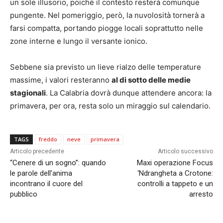
un sole illusorio, poiché il contesto resterà comunque
pungente. Nel pomeriggio, però, la nuvolosità tornerà a
farsi compatta, portando piogge locali soprattutto nelle
zone interne e lungo il versante ionico.
Sebbene sia previsto un lieve rialzo delle temperature
massime, i valori resteranno
al di sotto delle medie
stagionali
. La Calabria dovrà dunque attendere ancora: la
primavera, per ora, resta solo un miraggio sul calendario.
TAGS
freddo
neve
primavera
Articolo precedente
Articolo successivo
“Cenere di un sogno”: quando
Maxi operazione Focus
le parole dell’anima
‘Ndrangheta a Crotone:
incontrano il cuore del
controlli a tappeto e un
pubblico
arresto