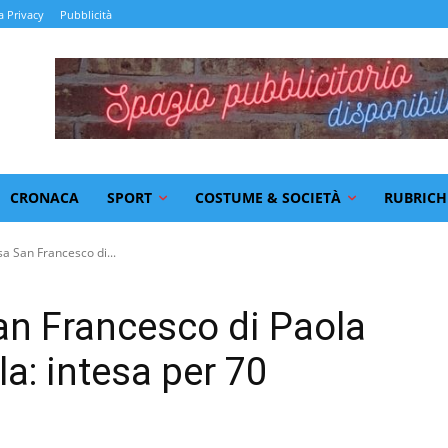
a Privacy
Pubblicità
CRONACA
SPORT
COSTUME & SOCIETÀ
RUBRICH
sa San Francesco di...
San Francesco di Paola
la: intesa per 70