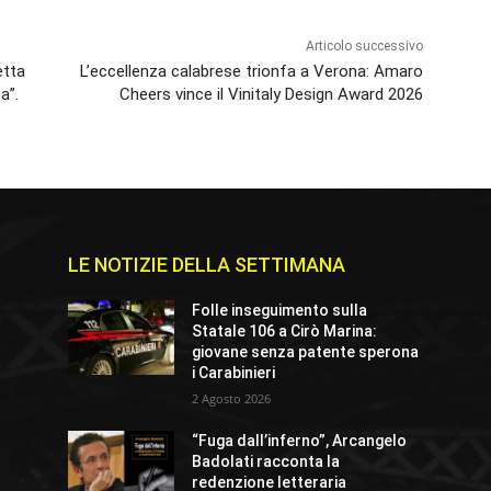
Articolo successivo
etta
L’eccellenza calabrese trionfa a Verona: Amaro
a”.
Cheers vince il Vinitaly Design Award 2026
LE NOTIZIE DELLA SETTIMANA
Folle inseguimento sulla
Statale 106 a Cirò Marina:
giovane senza patente sperona
i Carabinieri
2 Agosto 2026
“Fuga dall’inferno”, Arcangelo
Badolati racconta la
redenzione letteraria