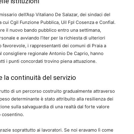
elle istituzioni
missario dell’Asp Vitaliano De Salazar, dei sindaci del
 tra cui Cgil Funzione Pubblica, Uil Fpl Cosenza e Confial.
are il nuovo bando pubblico entro una settimana,
sonale e avviando l’iter per la richiesta di ulteriori
to favorevole, i rappresentanti dei comuni di Praia a
al consigliere regionale Antonio De Caprio, hanno
utti i punti concordati trovino piena attuazione.
 la continuità del servizio
 frutto di un percorso costruito gradualmente attraverso
n peso determinante è stato attribuito alla resilienza dei
ione sulla salvaguardia di una realtà dal forte valore
no cosentino.
grazie soprattutto ai lavoratori. Se noi eravamo lì come