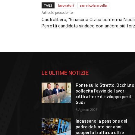
TAGS
lavoratori
san nicola arcella
Articolo precedente
Castrolibero, “Rinascita Civica conferma Nicol
Perrotti candidata sindaco con ancora più forz
LE ULTIME NOTIZIE
Ponte sullo Stretto, Occhiuto
sollecita l’avvio dei lavori:
«Attrattore di sviluppo per il
Sud»
6 Agosto 2026
Incassano la pensione del
padre defunto per anni:
scoperta truffa da oltre