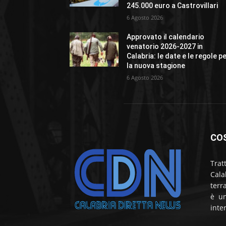
245.000 euro a Castrovillari
6 Agosto 2026
Approvato il calendario
venatorio 2026-2027 in
Calabria: le date e le regole p
la nuova stagione
6 Agosto 2026
CO
Trat
Cala
terr
è un
inte