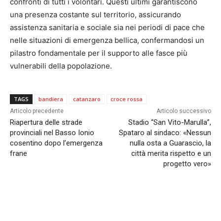
confronti di tutti i volontari. Questi ultimi garantiscono
una presenza costante sul territorio, assicurando
assistenza sanitaria e sociale sia nei periodi di pace che
nelle situazioni di emergenza bellica, confermandosi un
pilastro fondamentale per il supporto alle fasce più
vulnerabili della popolazione.
TAGS
bandiera
catanzaro
croce rossa
Articolo precedente
Articolo successivo
Riapertura delle strade
Stadio “San Vito-Marulla”,
provinciali nel Basso Ionio
Spataro al sindaco: «Nessun
cosentino dopo l’emergenza
nulla osta a Guarascio, la
frane
città merita rispetto e un
progetto vero»