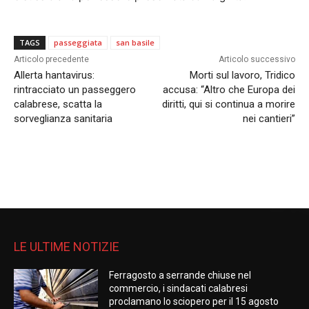
TAGS
passeggiata
san basile
Articolo precedente
Articolo successivo
Allerta hantavirus:
Morti sul lavoro, Tridico
rintracciato un passeggero
accusa: “Altro che Europa dei
calabrese, scatta la
diritti, qui si continua a morire
sorveglianza sanitaria
nei cantieri”
LE ULTIME NOTIZIE
Ferragosto a serrande chiuse nel
commercio, i sindacati calabresi
proclamano lo sciopero per il 15 agosto