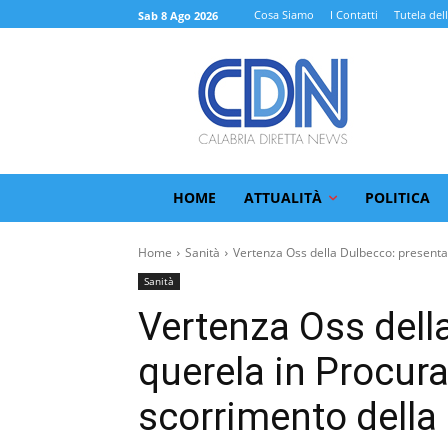
Cosa Siamo
I Contatti
Tutela del
Sab 8 Ago 2026
HOME
ATTUALITÀ
POLITICA
Home
Sanità
Vertenza Oss della Dulbecco: presentat
Sanità
Vertenza Oss dell
querela in Procura
scorrimento della