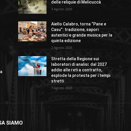
delle reliquie di Melicuccà
a
3 Agosto 2026
Aiello Calabro, torna “Pane e
Casu”: tradizione, sapori
autentici e grande musica per la
quinta edizione
2 Agosto 2026
Stretta della Regione sui
laboratori di analisi: dal 2027
addio alle reti a contratto,
za
esplode la protesta per i tempi
stretti
7 Agosto 2026
SA SIAMO