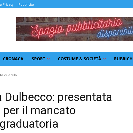
la Privacy
Pubblicità
CRONACA
SPORT
COSTUME & SOCIETÀ
RUBRICH
a querela...
a Dulbecco: presentata
 per il mancato
 graduatoria