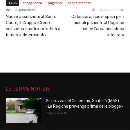
TAGS
accoglienza
migranti
spopolamento
Articolo precedente
Articolo successivo
Nuove assunzioni al Sacro
Catanzaro, nuovi spazi per i
Cuore, il Gruppo iGreco
piccoli pazienti: al Pugliese
seleziona quattro ortottisti a
nasce l’area pediatrica
tempo indeterminato
integrata
LE ULTIME NOTIZIE
Sicurezza del Cosentino, Scutellà (M5S):
«La Regione prevenga prima delle piogge»
7 Agosto 2026