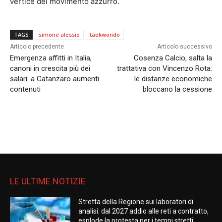
vertice del movimento azzurro.
TAGS
simone alessio
taekwondo
Articolo precedente
Articolo successivo
Emergenza affitti in Italia,
Cosenza Calcio, salta la
canoni in crescita più dei
trattativa con Vincenzo Rota:
salari: a Catanzaro aumenti
le distanze economiche
contenuti
bloccano la cessione
LE ULTIME NOTIZIE
Stretta della Regione sui laboratori di
analisi: dal 2027 addio alle reti a contratto,
esplode la protesta per i tempi stretti