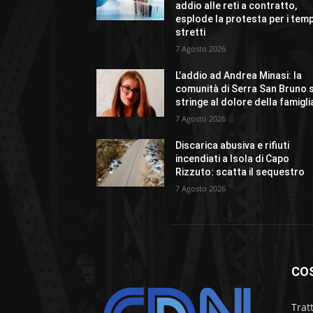
addio alle reti a contratto,
esplode la protesta per i temp
stretti
7 Agosto 2026
L’addio ad Andrea Minasi: la
comunità di Serra San Bruno s
stringe al dolore della famigli
7 Agosto 2026
Discarica abusiva e rifiuti
incendiati a Isola di Capo
Rizzuto: scatta il sequestro
7 Agosto 2026
CO
Trat