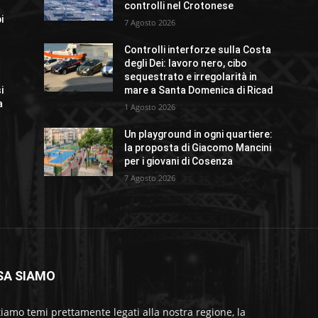
controlli nel Crotonese
i
7 Agosto 2026
Controlli interforze sulla Costa
degli Dei: lavoro nero, cibo
sequestrato e irregolarità in
i
mare a Santa Domenica di Ricad
a
1 Agosto 2026
Un playground in ogni quartiere:
la proposta di Giacomo Mancini
per i giovani di Cosenza
7 Agosto 2026
SA SIAMO
tiamo temi prettamente legati alla nostra regione, la