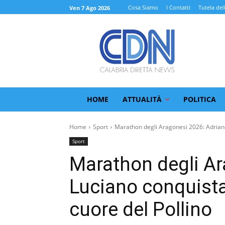
Cosa Siamo
I Contatti
Tutela del
Ven 7 Ago 2026
HOME
ATTUALITÀ
POLITICA
Home
Sport
Marathon degli Aragonesi 2026: Adriano
Sport
Marathon degli Ar
Luciano conquista 
cuore del Pollino