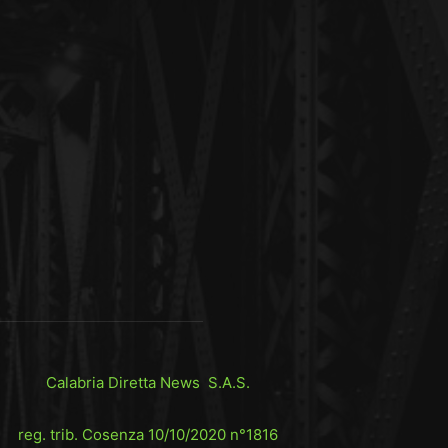
Calabria Diretta News S.A.S.
reg. trib. Cosenza 10/10/2020 n°1816