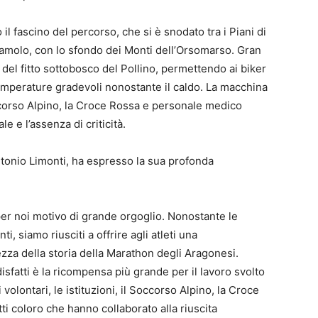
l fascino del percorso, che si è snodato tra i Piani di
olo, con lo sfondo dei Monti dell’Orsomarso. Gran
o del fitto sottobosco del Pollino, permettendo ai biker
 temperature gradevoli nonostante il caldo. La macchina
ccorso Alpino, la Croce Rossa e personale medico
e e l’assenza di criticità.
 Antonio Limonti, ha espresso la sua profonda
r noi motivo di grande orgoglio. Nonostante le
i, siamo riusciti a offrire agli atleti una
ezza della storia della Marathon degli Aragonesi.
isfatti è la ricompensa più grande per il lavoro svolto
i volontari, le istituzioni, il Soccorso Alpino, la Croce
ti coloro che hanno collaborato alla riuscita