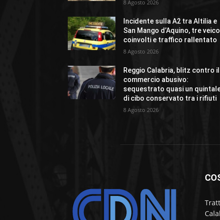
8 Agosto 2026
Incidente sulla A2 tra Altilia e
San Mango d’Aquino, tre veico
coinvolti e traffico rallentato
8 Agosto 2026
Reggio Calabria, blitz contro il
commercio abusivo:
sequestrato quasi un quintal
di cibo conservato tra i rifiuti
8 Agosto 2026
CO
Trat
Cala