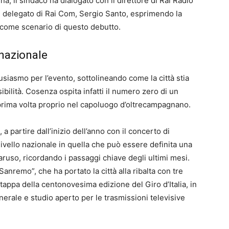
ina, il sindaco ha dialogato con il direttore di Rai Radio
re delegato di Rai Com, Sergio Santo, esprimendo la
a come scenario di questo debutto.
 nazionale
usiasmo per l’evento, sottolineando come la città stia
ibilità. Cosenza ospita infatti il numero zero di un
prima volta proprio nel capoluogo d’oltrecampagnano.
a partire dall’inizio dell’anno con il concerto di
ivello nazionale in quella che può essere definita una
aruso, ricordando i passaggi chiave degli ultimi mesi.
Sanremo”, che ha portato la città alla ribalta con tre
a tappa della centonovesima edizione del Giro d’Italia, in
nerale e studio aperto per le trasmissioni televisive