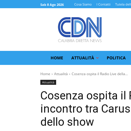
Cosa Siamo
I Contatti
Tutela del
Sab 8 Ago 2026
HOME
ATTUALITÀ
POLITICA
Home
Attualità
Cosenza ospita il Radio Live della...
Attualità
Cosenza ospita il 
incontro tra Caru
dello show