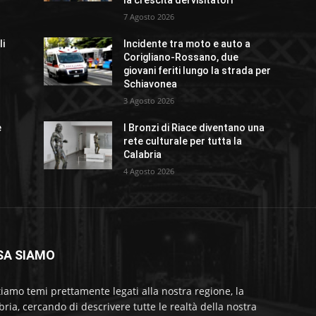
la crescita dei visitatori
7 Agosto 2026
li
Incidente tra moto e auto a
Corigliano-Rossano, due
giovani feriti lungo la strada per
Schiavonea
3 Agosto 2026
e
I Bronzi di Riace diventano una
rete culturale per tutta la
Calabria
4 Agosto 2026
SA SIAMO
tiamo temi prettamente legati alla nostra regione, la
bria, cercando di descrivere tutte le realtà della nostra