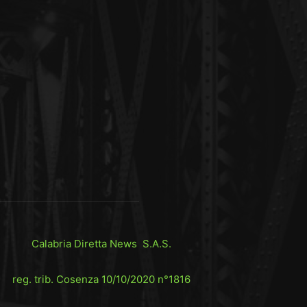
Calabria Diretta News S.A.S.
reg. trib. Cosenza 10/10/2020 n°1816