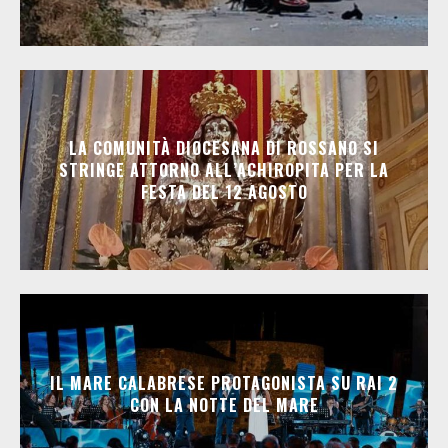
LA COMUNITÀ DIOCESANA DI ROSSANO SI
STRINGE ATTORNO ALL’ACHIROPITA PER LA
FESTA DEL 12 AGOSTO
IL MARE CALABRESE PROTAGONISTA SU RAI 2
CON LA NOTTE DEL MARE