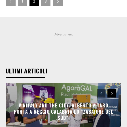
1
2
3
Advertisment
ULTIMI ARTICOLI
VINITALY AND THE CITY: ALBERTO VITARO
PORTA A REGGIO CALABRIA LO “ZABAIONE DEL
SUD”.