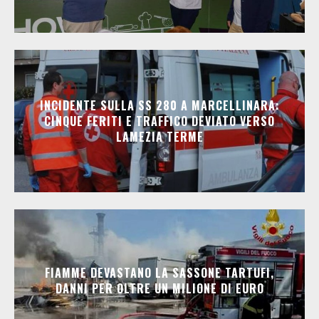
INCIDENTE SULLA SS 280 A MARCELLINARA:
CINQUE FERITI E TRAFFICO DEVIATO VERSO
LAMEZIA TERME
FIAMME DEVASTANO LA SASSONE TARTUFI,
DANNI PER OLTRE UN MILIONE DI EURO