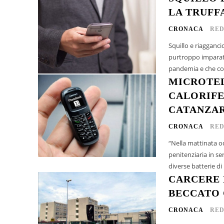
LA TRUFF
CRONACA
RED
Squillo e riagganci
purtroppo imparato
pandemia e che con
MICROTEL
CALORIFE
CATANZA
CRONACA
RED
“Nella mattinata od
penitenziaria in se
CARCERE 
BECCATO 
CRONACA
RED