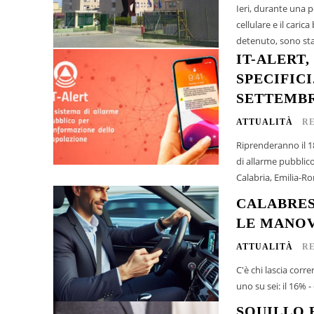
Ieri, durante una p
cellulare e il caric
detenuto, sono stat
IT-ALERT,
SPECIFICI
SETTEMBR
ATTUALITÀ
R
Riprenderanno il 18
di allarme pubblico
Calabria, Emilia-Ro
CALABRES
LE MANOV
ATTUALITÀ
R
C'è chi lascia corre
uno su sei: il 16% 
SQUILLO 