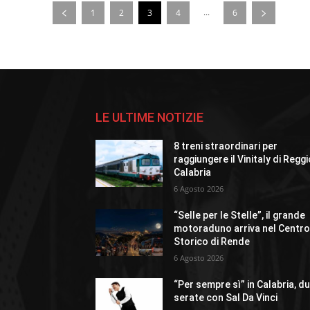
...
1
2
3
4
6
LE ULTIME NOTIZIE
8 treni straordinari per
raggiungere il Vinitaly di Regg
Calabria
6 Agosto 2026
“Selle per le Stelle”, il grande
motoraduno arriva nel Centr
Storico di Rende
6 Agosto 2026
“Per sempre sì” in Calabria, d
serate con Sal Da Vinci