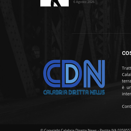
6 Agosto 2026
CO
Trat
Cala
terr
è un
inte
Cont
© Copyright Calabria Diretta News - Partita IVA 03595