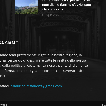
Paura a Verbicaro per un nuovo
incendio: le fiamme s’avvicinano
alle abitazioni
31 Luglio 2026
SA SIAMO
tiamo temi prettamente legati alla nostra regione, la
bria, cercando di descrivere tutte le realtà della nostra
a, dalla politica al costume. La nostra punta di diamante
'informazione dettagliata e costante attraverso il sito
rnet
attaci:
calabriadirettanews@gmail.com
Co
570783