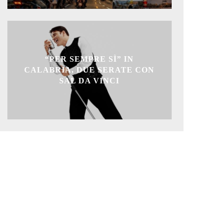
“PER SEMPRE SÌ” IN
CALABRIA, DUE SERATE CON
SAL DA VINCI