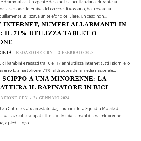
e drammatico. Un agente della polizia penitenziaria, durante un
nella sezione detentiva del carcere di Rossano, ha trovato un
uillamente utilizzava un telefono cellulare. Un caso non...
E INTERNET, NUMERI ALLARMANTI IN
 IL 71% UTILIZZA TABLET O
ONE
CIETÀ
REDAZIONE CDN
-
3 FEBBRAIO 2024
 di bambini e ragazzi tra i 6 e i 17 anni utilizza internet tutti i giorni e lo
averso lo smartphone (71%, al di sopra della media nazionale...
 SCIPPO A UNA MINORENNE: LA
ATTURA IL RAPINATORE IN BICI
AZIONE CDN
-
24 GENNAIO 2024
e a Cutro è stato arrestato dagli uomini della Squadra Mobile di
 quali avrebbe scippato il telefonino dalle mani di una minorenne
, a piedi lungo...