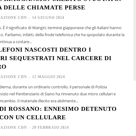
A DELLE CHIAMATE PERSE
AZIONE CDN
-
14 GIUGNO 2024
o. È il significato di Wangiri, termine giapponese che gli italiani hanno
. Parliamo, infatti, della frode telefonica che ha spopolato durante la
tinua a costare...
EFONI NASCOSTI DENTRO I
RI SEQUESTRATI NEL CARCERE DI
RO
AZIONE CDN
-
12 MAGGIO 2024
ierna, durante un ordinario controllo, il personale di Polizia
rvizio nel Penitenziario di Siano ha rinvenuto due micro cellulari e
diverse batterie di ricambio. Il materiale illecito era abilmente...
DI ROSSANO: ENNESIMO DETENUTO
CON UN CELLULARE
AZIONE CDN
-
29 FEBBRAIO 2024