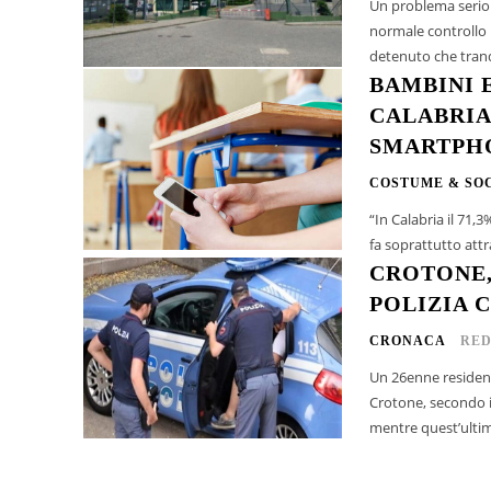
Un problema serio 
normale controllo 
detenuto che tranq
BAMBINI 
CALABRIA:
SMARTPH
COSTUME & SO
“In Calabria il 71,3%
fa soprattutto attr
CROTONE,
POLIZIA C
CRONACA
RED
Un 26enne resident
Crotone, secondo i
mentre quest’ultima