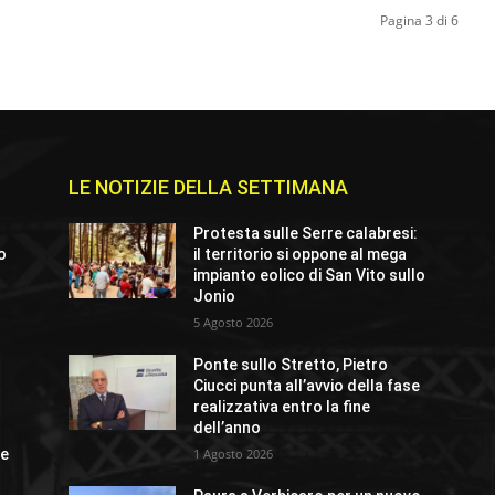
Pagina 3 di 6
LE NOTIZIE DELLA SETTIMANA
Protesta sulle Serre calabresi:
io
il territorio si oppone al mega
impianto eolico di San Vito sullo
Jonio
5 Agosto 2026
o
Ponte sullo Stretto, Pietro
Ciucci punta all’avvio della fase
realizzativa entro la fine
dell’anno
ue
1 Agosto 2026