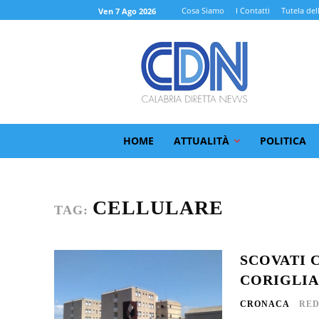
Cosa Siamo
I Contatti
Tutela del
Ven 7 Ago 2026
HOME
ATTUALITÀ
POLITICA
CELLULARE
TAG:
SCOVATI 
CORIGLI
CRONACA
RED