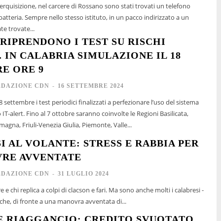
erquisizione, nel carcere di Rossano sono stati trovati un telefono
a batteria. Sempre nello stesso istituto, in un pacco indirizzato a un
e trovate...
 RIPRENDONO I TEST SU RISCHI
. IN CALABRIA SIMULAZIONE IL 18
E ORE 9
EDAZIONE CDN
-
16 SETTEMBRE 2024
 settembre i test periodici finalizzati a perfezionare l’uso del sistema
 IT-alert. Fino al 7 ottobre saranno coinvolte le Regioni Basilicata,
magna, Friuli-Venezia Giulia, Piemonte, Valle...
I AL VOLANTE: STRESS E RABBIA PER
RE AVVENTATE
EDAZIONE CDN
-
31 LUGLIO 2024
re e chi replica a colpi di clacson e fari. Ma sono anche molti i calabresi -
- che, di fronte a una manovra avventata di...
E RIAGGANCIO: CREDITO SVUOTATO.