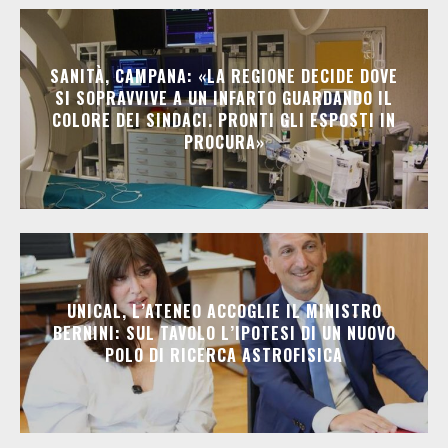
SANITÀ, CAMPANA: «LA REGIONE DECIDE DOVE
SI SOPRAVVIVE A UN INFARTO GUARDANDO IL
COLORE DEI SINDACI. PRONTI GLI ESPOSTI IN
PROCURA»
UNICAL, L’ATENEO ACCOGLIE IL MINISTRO
BERNINI: SUL TAVOLO L’IPOTESI DI UN NUOVO
POLO DI RICERCA ASTROFISICA