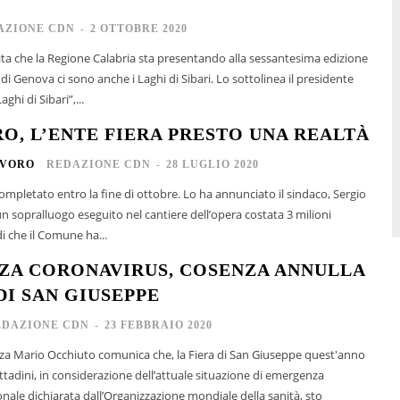
AZIONE CDN
-
2 OTTOBRE 2020
sita che la Regione Calabria sta presentando alla sessantesima edizione
di Genova ci sono anche i Laghi di Sibari. Lo sottolinea il presidente
ghi di Sibari”,...
O, L’ENTE FIERA PRESTO UNA REALTÀ
AVORO
REDAZIONE CDN
-
28 LUGLIO 2020
completato entro la fine di ottobre. Lo ha annunciato il sindaco, Sergio
 sopralluogo eseguito nel cantiere dell’opera costata 3 milioni
i che il Comune ha...
A CORONAVIRUS, COSENZA ANNULLA
DI SAN GIUSEPPE
EDAZIONE CDN
-
23 FEBBRAIO 2020
nza Mario Occhiuto comunica che, la Fiera di San Giuseppe quest'anno
onale dichiarata dall’Organizzazione mondiale della sanità, sto