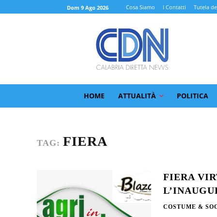
Cosa Siamo
I Contatti
Tutela de
Dom 9 Ago 2026
HOME
ATTUALITÀ
POLITICA
FIERA
TAG:
FIERA VI
L’INAUGU
COSTUME & SO