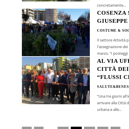
concretamente...
COSENZA S
GIUSEPPE
COSTUME & SO
Il settore Attivit
l'assegnazione dei
marzo. “I posteggi –
AL VIA U
CITTÀ DE
“FLUSSI C
SALUTE&BENES
“Una tre giorni all
arrivare alla Città
urbana e alle...