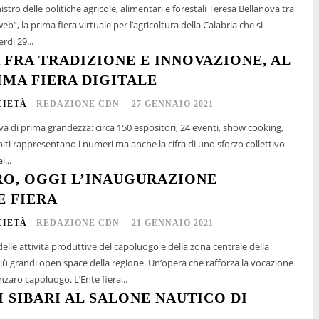
istro delle politiche agricole, alimentari e forestali Teresa Bellanova tra
nweb”, la prima fiera virtuale per l’agricoltura della Calabria che si
rdì 29...
 FRA TRADIZIONE E INNOVAZIONE, AL
IMA FIERA DIGITALE
CIETÀ
REDAZIONE CDN
-
27 GENNAIO 2021
va di prima grandezza: circa 150 espositori, 24 eventi, show cooking,
spiti rappresentano i numeri ma anche la cifra di uno sforzo collettivo
...
O, OGGI L’INAUGURAZIONE
E FIERA
CIETÀ
REDAZIONE CDN
-
21 GENNAIO 2021
delle attività produttive del capoluogo e della zona centrale della
più grandi open space della regione. Un’opera che rafforza la vocazione
nzaro capoluogo. L’Ente fiera...
I SIBARI AL SALONE NAUTICO DI