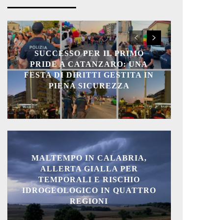
SUCCESSO PER IL PRIMO
PRIDE A CATANZARO: UNA
FESTA DI DIRITTI GESTITA IN
PIENA SICUREZZA
MALTEMPO IN CALABRIA,
ALLERTA GIALLA PER
TEMPORALI E RISCHIO
IDROGEOLOGICO IN QUATTRO
REGIONI