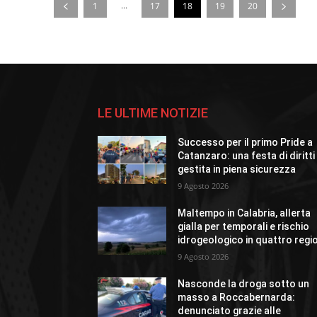
...
1
17
18
19
20
LE ULTIME NOTIZIE
Successo per il primo Pride a
Catanzaro: una festa di diritti
gestita in piena sicurezza
9 Agosto 2026
Maltempo in Calabria, allerta
gialla per temporali e rischio
idrogeologico in quattro regi
9 Agosto 2026
Nasconde la droga sotto un
masso a Roccabernarda:
denunciato grazie alle