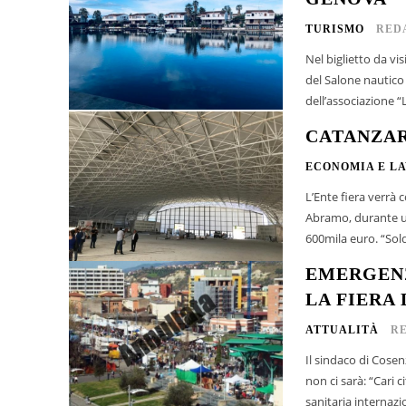
TURISMO
RED
Nel biglietto da vi
del Salone nautico 
dell’associazione “La
CATANZAR
ECONOMIA E L
L’Ente fiera verrà 
Abramo, durante un
600mila euro. “Sold
EMERGENZ
LA FIERA 
ATTUALITÀ
R
Il sindaco di Cose
non ci sarà: “Cari cittadini, in considerazione dell’attuale situazione di emergenza
sanitaria internazi