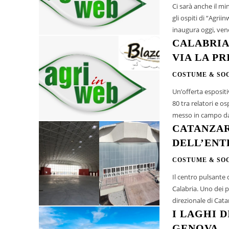
Ci sarà anche il min
gli ospiti di “Agrii
inaugura oggi, vene
CALABRIA
VIA LA PR
COSTUME & SO
Un’offerta espositi
80 tra relatori e o
messo in campo dai
CATANZAR
DELL’ENT
COSTUME & SO
Il centro pulsante 
Calabria. Uno dei 
direzionale di Cata
I LAGHI D
GENOVA