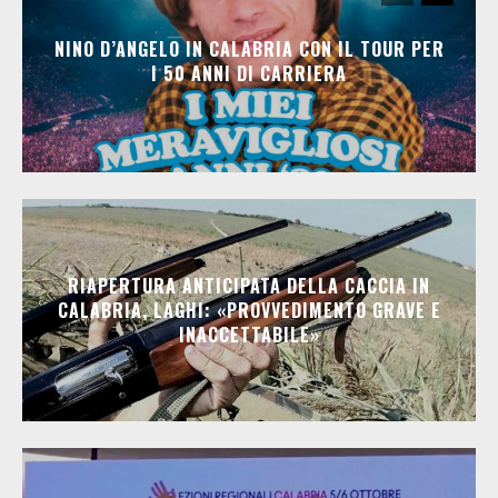
NINO D’ANGELO IN CALABRIA CON IL TOUR PER
I 50 ANNI DI CARRIERA
RIAPERTURA ANTICIPATA DELLA CACCIA IN
CALABRIA, LAGHI: «PROVVEDIMENTO GRAVE E
INACCETTABILE»