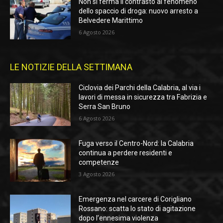
Non si ferma il contrasto al fenomeno
dello spaccio di droga: nuovo arresto a
Belvedere Marittimo
6 Agosto 2026
LE NOTIZIE DELLA SETTIMANA
Ciclovia dei Parchi della Calabria, al via i
lavori di messa in sicurezza tra Fabrizia e
Serra San Bruno
6 Agosto 2026
Fuga verso il Centro-Nord: la Calabria
continua a perdere residenti e
competenze
3 Agosto 2026
Emergenza nel carcere di Corigliano
Rossano: scatta lo stato di agitazione
dopo l’ennesima violenza