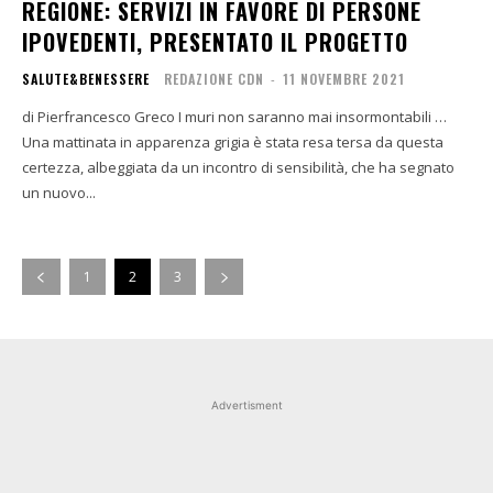
REGIONE: SERVIZI IN FAVORE DI PERSONE
IPOVEDENTI, PRESENTATO IL PROGETTO
SALUTE&BENESSERE
REDAZIONE CDN
-
11 NOVEMBRE 2021
di Pierfrancesco Greco I muri non saranno mai insormontabili …
Una mattinata in apparenza grigia è stata resa tersa da questa
certezza, albeggiata da un incontro di sensibilità, che ha segnato
un nuovo...
1
2
3
Advertisment