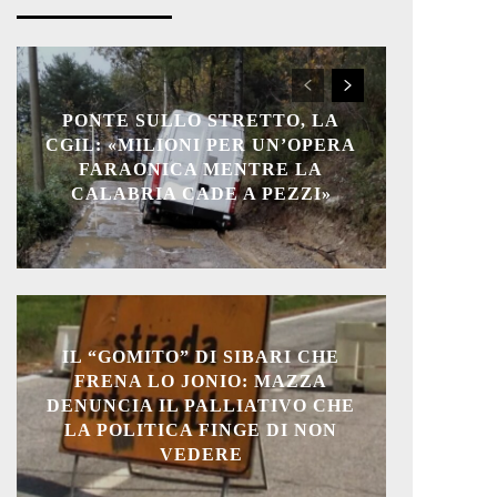
PONTE SULLO STRETTO, LA
CGIL: «MILIONI PER UN’OPERA
FARAONICA MENTRE LA
CALABRIA CADE A PEZZI»
IL “GOMITO” DI SIBARI CHE
FRENA LO JONIO: MAZZA
DENUNCIA IL PALLIATIVO CHE
LA POLITICA FINGE DI NON
VEDERE