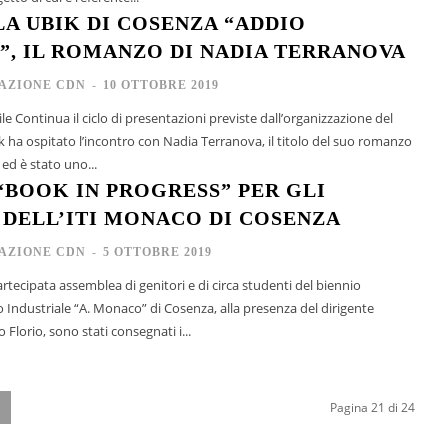
LA UBIK DI COSENZA “ADDIO
”, IL ROMANZO DI NADIA TERRANOVA
AZIONE CDN
-
10 OTTOBRE 2019
zazione del
k ha ospitato l’incontro con Nadia Terranova, il titolo del suo romanzo
ed è stato uno...
“BOOK IN PROGRESS” PER GLI
 DELL’ITI MONACO DI COSENZA
AZIONE CDN
-
5 OTTOBRE 2019
rtecipata assemblea di genitori e di circa studenti del biennio
co Industriale “A. Monaco” di Cosenza, alla presenza del dirigente
 Florio, sono stati consegnati i...
Pagina 21 di 24