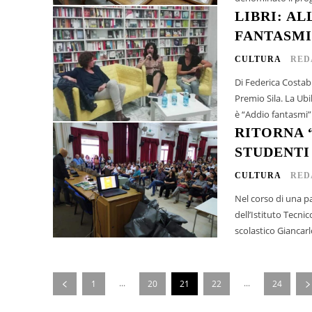
LIBRI: AL
FANTASMI
CULTURA
RED
Di Federica Costabile Continua il ciclo di presentazioni previste dall’organiz
Premio Sila. La Ubi
è “Addio fantasmi” 
RITORNA 
STUDENTI
CULTURA
RED
Nel corso di una pa
dell’Istituto Tecni
scolastico Giancarlo
...
...
1
20
21
22
24