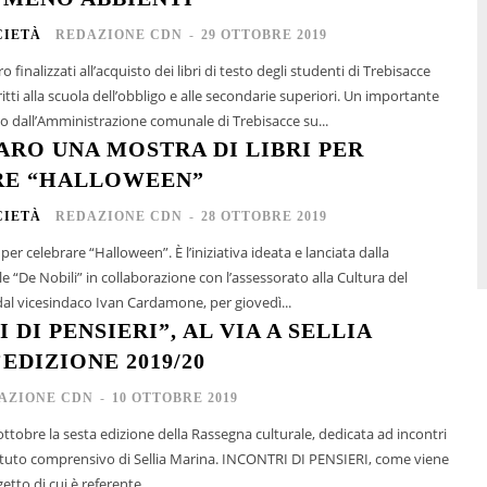
CIETÀ
REDAZIONE CDN
-
29 OTTOBRE 2019
o finalizzati all’acquisto dei libri di testo degli studenti di Trebisacce
 alla scuola dell’obbligo e alle secondarie superiori. Un importante
to dall’Amministrazione comunale di Trebisacce su...
ARO UNA MOSTRA DI LIBRI PER
RE “HALLOWEEN”
CIETÀ
REDAZIONE CDN
-
28 OTTOBRE 2019
per celebrare “Halloween”. È l’iniziativa ideata e lanciata dalla
 “De Nobili” in collaborazione con l’assessorato alla Cultura del
l vicesindaco Ivan Cardamone, per giovedì...
 DI PENSIERI”, AL VIA A SELLIA
EDIZIONE 2019/20
AZIONE CDN
-
10 OTTOBRE 2019
 ottobre la sesta edizione della Rassegna culturale, dedicata ad incontri
istituto comprensivo di Sellia Marina. INCONTRI DI PENSIERI, come viene
tto di cui è referente...