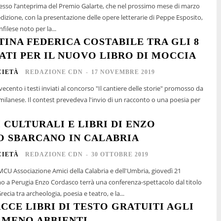
sso l’anteprima del Premio Galarte, che nel prossimo mese di marzo
edizione, con la presentazione delle opere letterarie di Peppe Esposito,
filese noto per la...
TINA FEDERICA COSTABILE TRA GLI 8
ATI PER IL NUOVO LIBRO DI MOCCIA
CIETÀ
REDAZIONE CDN
-
17 NOVEMBRE 2019
vecento i testi inviati al concorso "Il cantiere delle storie" promosso da
i un racconto o una poesia per
 CULTURALI E LIBRI DI ENZO
 SBARCANO IN CALABRIA
CIETÀ
REDAZIONE CDN
-
30 OTTOBRE 2019
MCU Associazione Amici della Calabria e dell'Umbria, giovedì 21
 a Perugia Enzo Cordasco terrà una conferenza-spettacolo dal titolo
ecia tra archeologia, poesia e teatro, e la...
CCE LIBRI DI TESTO GRATUITI AGLI
 MENO ABBIENTI