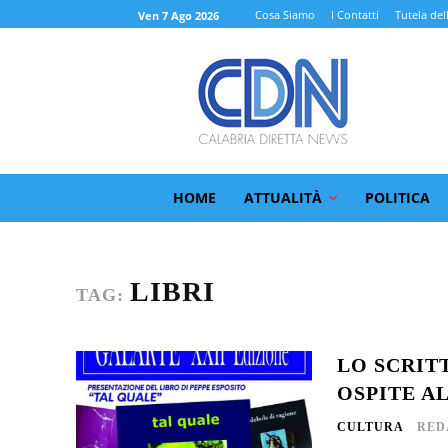
Cosa Siamo
I Contatti
Tutela del
Ven 7 Ago 2026
HOME
ATTUALITÀ
POLITICA
LIBRI
TAG:
LO SCRIT
OSPITE A
CULTURA
RED