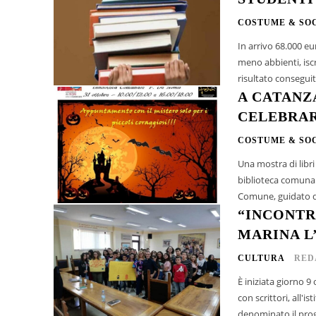
COSTUME & SO
In arrivo 68.000 eur
meno abbienti, iscritti
risultato consegui
A CATANZ
CELEBRA
COSTUME & SO
Una mostra di libri 
biblioteca comunale
Comune, guidato da
“INCONTRI
MARINA L’
CULTURA
RED
È iniziata giorno 9
con scrittori, all'
denominato il proge