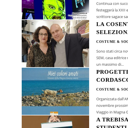
Continua con succe
festeggerà la XXII 
scrittore sagace san
LA COSEN
SELEZION
COSTUME & SO
Sono stati circa no
SEM, casa editrice milanese. Il contest prevedeva l'invio d
un massimo di...
PROGETTI
CORDASCO
COSTUME & SO
Organizzata dall'A
novembre prossimo
Viaggio in Magna Gr
A TREBISA
STUDENTI