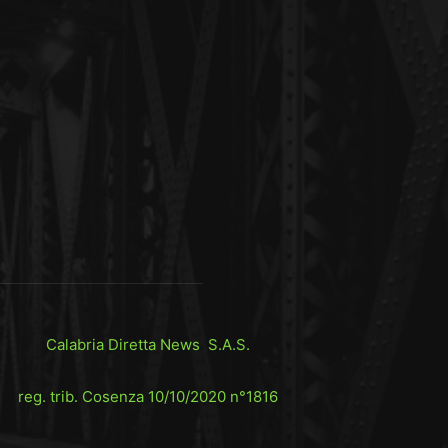
Calabria Diretta News S.A.S.
reg. trib. Cosenza 10/10/2020 n°1816