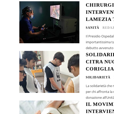
CHIRURGI
INTERVEN
LAMEZIA
SANITÀ
REDAZ
Il Presidio Ospeda
importantissima ta
debutto avvenuto ne
SOLIDARI
CITRA NU
CORIGLI
SOLIDARIETÀ
La solidarietà che
per chi affronta la
donazione all’Unità
IL MOVIM
INTERVIE