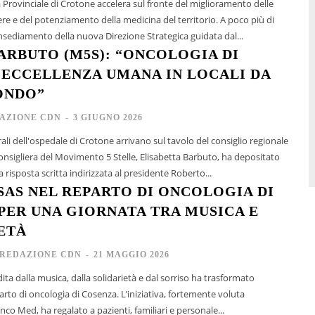
 Provinciale di Crotone accelera sul fronte del miglioramento delle
re e del potenziamento della medicina del territorio. A poco più di
insediamento della nuova Direzione Strategica guidata dal...
BARBUTO (M5S): “ONCOLOGIA DI
ECCELLENZA UMANA IN LOCALI DA
ONDO”
AZIONE CDN
-
3 GIUGNO 2026
ali dell'ospedale di Crotone arrivano sul tavolo del consiglio regionale
consigliera del Movimento 5 Stelle, Elisabetta Barbuto, ha depositato
 risposta scritta indirizzata al presidente Roberto...
SAS NEL REPARTO DI ONCOLOGIA DI
PER UNA GIORNATA TRA MUSICA E
ETÀ
REDAZIONE CDN
-
21 MAGGIO 2026
ta dalla musica, dalla solidarietà e dal sorriso ha trasformato
arto di oncologia di Cosenza. L’iniziativa, fortemente voluta
nco Med, ha regalato a pazienti, familiari e personale...