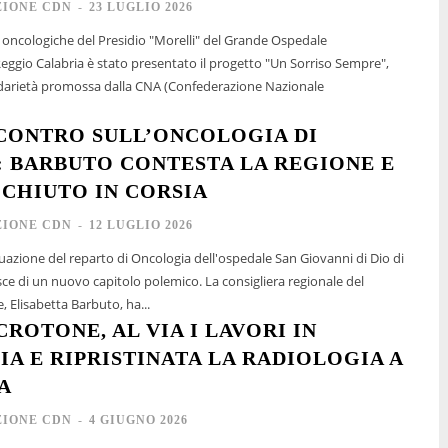
IONE CDN
-
23 LUGLIO 2026
e oncologiche del Presidio "Morelli" del Grande Ospedale
eggio Calabria è stato presentato il progetto "Un Sorriso Sempre",
olidarietà promossa dalla CNA (Confederazione Nazionale
SCONTRO SULL’ONCOLOGIA DI
 BARBUTO CONTESTA LA REGIONE E
CCHIUTO IN CORSIA
IONE CDN
-
12 LUGLIO 2026
situazione del reparto di Oncologia dell'ospedale San Giovanni di Dio di
sce di un nuovo capitolo polemico. La consigliera regionale del
 Elisabetta Barbuto, ha...
CROTONE, AL VIA I LAVORI IN
A E RIPRISTINATA LA RADIOLOGIA A
A
IONE CDN
-
4 GIUGNO 2026