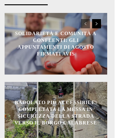
SOLIDARIETÀ E COMUNITÀ A
CONFLENTI: GLI
APPUNTAMENTI DI AGOSTO
FIRMATI AVIS
BADOLATO PIÙ ACCESSIBILE:
COMPLETATA LA MESSA IN
SICUREZZA DELLA STRADA
VERSO IL BORGO CALABRESE