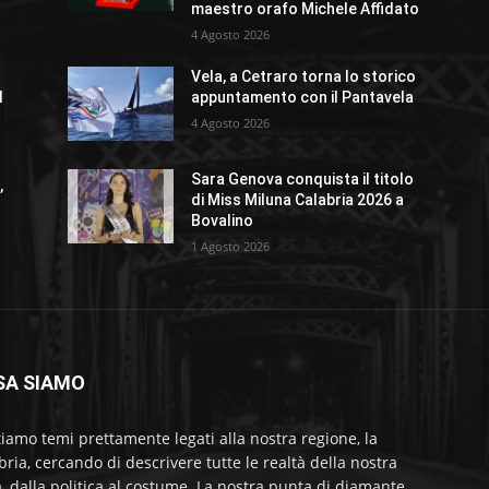
maestro orafo Michele Affidato
4 Agosto 2026
Vela, a Cetraro torna lo storico
l
appuntamento con il Pantavela
4 Agosto 2026
Sara Genova conquista il titolo
,
di Miss Miluna Calabria 2026 a
Bovalino
1 Agosto 2026
SA SIAMO
tiamo temi prettamente legati alla nostra regione, la
bria, cercando di descrivere tutte le realtà della nostra
a, dalla politica al costume. La nostra punta di diamante