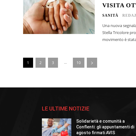
VISITA OT
SANITÀ
REDAZ
Una nuova segnalaz
Stella Tricolore pro
movimento è stata 
...
1
2
3
10
LE ULTIME NOTIZIE
Solidarietà e comunità a
Conflenti: gli appuntamenti di
agosto firmati AVIS