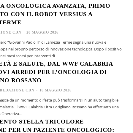
A ONCOLOGICA AVANZATA, PRIMO
TO CON IL ROBOT VERSIUS A
 TERME
IONE CDN
-
20 MAGGIO 2026
liero “Giovanni Paolo II” di Lamezia Terme segna una nuova e
ppa nel proprio percorso di innovazione tecnologica. Dopo il positivo
i mesi scorsi per interventi di...
ETÀ E SALUTE, DAL WWF CALABRIA
OVI ARREDI PER L’ONCOLOGIA DI
ANO ROSSANO
REDAZIONE CDN
-
16 MAGGIO 2026
 nasce da un momento di festa può trasformarsi in un aiuto tangibile
 malattia. Il WWF Calabria Citra Corigliano Rossano ha effettuato una
 Operativa...
ENTO STELLA TRICOLORE
NE PER UN PAZIENTE ONCOLOGICO: