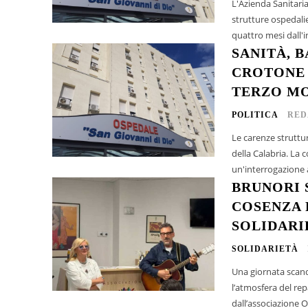
L'Azienda Sanitaria
strutture ospedalie
quattro mesi dall'
SANITÀ, 
CROTONE 
TERZO M
POLITICA
RED
Le carenze struttur
della Calabria. La 
un'interrogazione a
BRUNORI 
COSENZA 
SOLIDARI
SOLIDARIETÀ
Una giornata scandi
l’atmosfera del rep
dall’associazione O