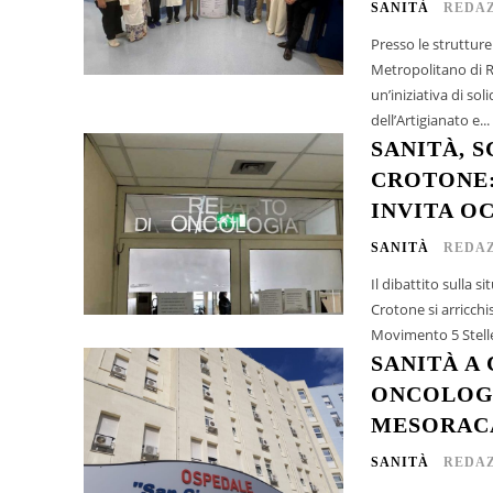
SANITÀ
REDAZ
Presso le struttur
Metropolitano di R
un’iniziativa di s
dell’Artigianato e...
SANITÀ, 
CROTONE:
INVITA O
SANITÀ
REDAZ
Il dibattito sulla 
Crotone si arricchi
Movimento 5 Stelle,
SANITÀ A 
ONCOLOGI
MESORAC
SANITÀ
REDAZ