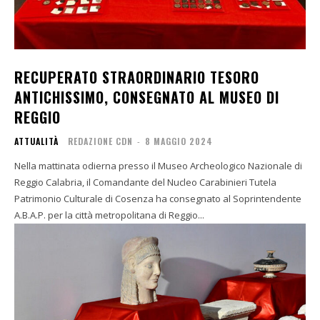
RECUPERATO STRAORDINARIO TESORO
ANTICHISSIMO, CONSEGNATO AL MUSEO DI
REGGIO
ATTUALITÀ
REDAZIONE CDN
-
8 MAGGIO 2024
Nella mattinata odierna presso il Museo Archeologico Nazionale di
Reggio Calabria, il Comandante del Nucleo Carabinieri Tutela
Patrimonio Culturale di Cosenza ha consegnato al Soprintendente
A.B.A.P. per la città metropolitana di Reggio...