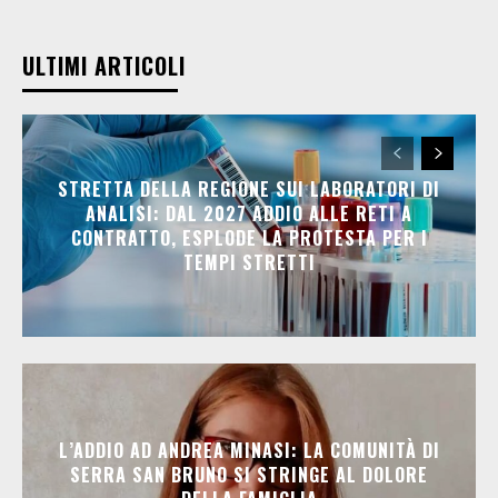
ULTIMI ARTICOLI
STRETTA DELLA REGIONE SUI LABORATORI DI
ANALISI: DAL 2027 ADDIO ALLE RETI A
CONTRATTO, ESPLODE LA PROTESTA PER I
TEMPI STRETTI
L’ADDIO AD ANDREA MINASI: LA COMUNITÀ DI
SERRA SAN BRUNO SI STRINGE AL DOLORE