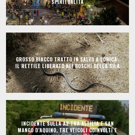
SPIRITUALITÀ
GROSSO BIACCO TRATTO IN SALVO A LORICA:
IL RETTILE LIBERATO NEI BOSCHI DELLA SILA
INCIDENTE SULLA A2 TRA ALTILIA E SAN
MANGO D’AQUINO, TRE VEICOLI COINVOLTI E