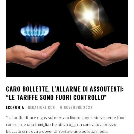
CARO BOLLETTE, L’ALLARME DI ASSOUTENTI:
“LE TARIFFE SONO FUORI CONTROLLO”
ECONOMIA
REDAZIONE CDN
-
6 NOVEMBRE 2022
“Le tariffe di luce e gas sul mercato libero sono letteralmente fuori
controllo, e una famiglia che attiva oggi un contratto a prezzo
bloccato si ritrova a dover affrontare una bolletta media...