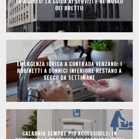
14 AGOSTO: LA GUIDA AI SERVIZI E AL MUSEO
DEI BRETTII
EMERGENZA IDRICA A CONTRADA VERZANO: I
RUBINETTI A DONNICI INFERIORE RESTANO A
SECCO DA SETTIMANE
CALABRIA SEMPRE PIÙ ACCESSIBILE: IN