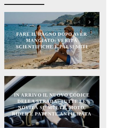
FARE IL BAGNO DOPO AVER
MANGIATO: VERITÀ
SCIENTIFICHE E FALSI MITI
IN ARRIVO IL NUOVO CODICE
DELLA STRADA: TUTTE LE
NOVITÀ SU MULTE, MOTO,
RIDER E PATENTE ANTICIPATA