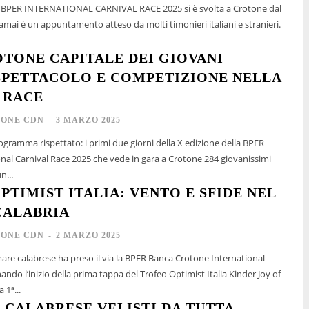
la BPER INTERNATIONAL CARNIVAL RACE 2025 si è svolta a Crotone dal
amai è un appuntamento atteso da molti timonieri italiani e stranieri.
OTONE CAPITALE DEI GIOVANI
 SPETTACOLO E COMPETIZIONE NELLA
 RACE
IONE CDN
-
3 MARZO 2025
ogramma rispettato: i primi due giorni della X edizione della BPER
nal Carnival Race 2025 che vede in gara a Crotone 284 giovanissimi
n...
PTIMIST ITALIA: VENTO E SFIDE NEL
CALABRIA
IONE CDN
-
2 MARZO 2025
are calabrese ha preso il via la BPER Banca Crotone International
ando l’inizio della prima tappa del Trofeo Optimist Italia Kinder Joy of
 1ª...
 CALABRESE VELISTI DA TUTTA