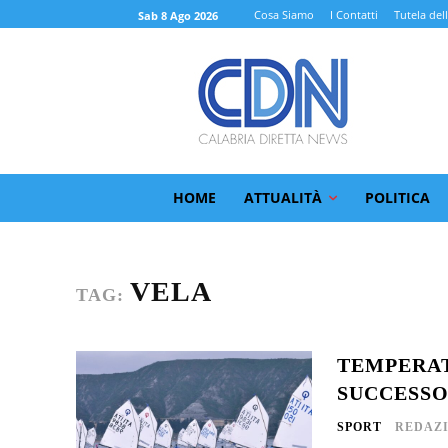
Cosa Siamo
I Contatti
Tutela del
Sab 8 Ago 2026
HOME
ATTUALITÀ
POLITICA
VELA
TAG:
TEMPERAT
SUCCESSO
SPORT
REDAZ