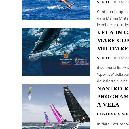
SPORT
REDAZ
Continua la tappa c
dalla Marina Milita
le imbarcazioni dei 
VELA IN 
MARE CON
MILITARE
SPORT
REDAZ
Il Marina Militare
“sportive” della vel
dalla flotta di diec
NASTRO R
PROGRAMM
A VELA
COSTUME & SO
Iniziato il countdow