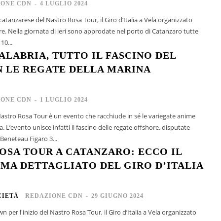
IONE CDN
-
4 LUGLIO 2024
atanzarese del Nastro Rosa Tour, il Giro d’Italia a Vela organizzato
re. Nella giornata di ieri sono approdate nel porto di Catanzaro tutte
10...
CALABRIA, TUTTO IL FASCINO DEL
 LE REGATE DELLA MARINA
IONE CDN
-
1 LUGLIO 2024
 Nastro Rosa Tour è un evento che racchiude in sé le variegate anime
a. L’evento unisce infatti il fascino delle regate offshore, disputate
i Beneteau Figaro 3...
OSA TOUR A CATANZARO: ECCO IL
A DETTAGLIATO DEL GIRO D’ITALIA
CIETÀ
REDAZIONE CDN
-
29 GIUGNO 2024
n per l'inizio del Nastro Rosa Tour, il Giro d’Italia a Vela organizzato