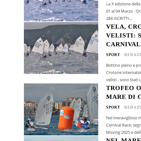
La X edizione del
01 al 04 Marzo . Or
284 ISCRITTI...
VELA, CR
VELISTI:
CARNIVAL
SPORT
REDAZ
Bottino pieno e pr
Crotone Internatio
velisti , sono stati u
TROFEO O
MARE DI 
SPORT
REDAZ
Nel meraviglioso m
Carnival Race, segn
Moving 2025 e della
NEL MARE