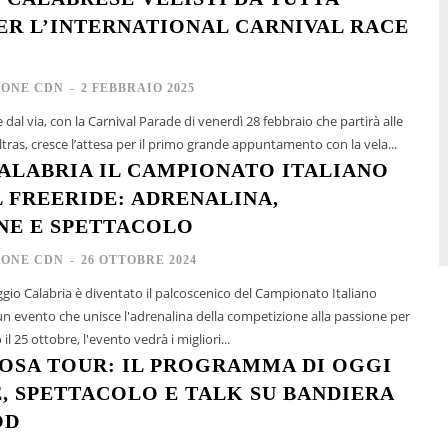
ER L’INTERNATIONAL CARNIVAL RACE
IONE CDN
-
2 FEBBRAIO 2025
al via, con la Carnival Parade di venerdì 28 febbraio che partirà alle
ltras, cresce l’attesa per il primo grande appuntamento con la vela...
CALABRIA IL CAMPIONATO ITALIANO
 FREERIDE: ADRENALINA,
NE E SPETTACOLO
IONE CDN
-
26 OTTOBRE 2024
ggio Calabria è diventato il palcoscenico del Campionato Italiano
 un evento che unisce l'adrenalina della competizione alla passione per
one. Partito il 25 ottobre, l'evento vedrà i migliori...
OSA TOUR: IL PROGRAMMA DI OGGI
, SPETTACOLO E TALK SU BANDIERA
OD