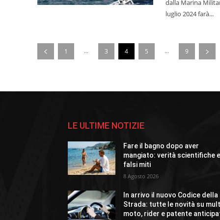
dalla Marina Milita
luglio 2024 farà...
...
...
1
3
4
5
9
LE ULTIME NOTIZIE
Fare il bagno dopo aver
mangiato: verità scientifiche 
falsi miti
8 Agosto 2026
In arrivo il nuovo Codice della
Strada: tutte le novità su mult
moto, rider e patente anticipa