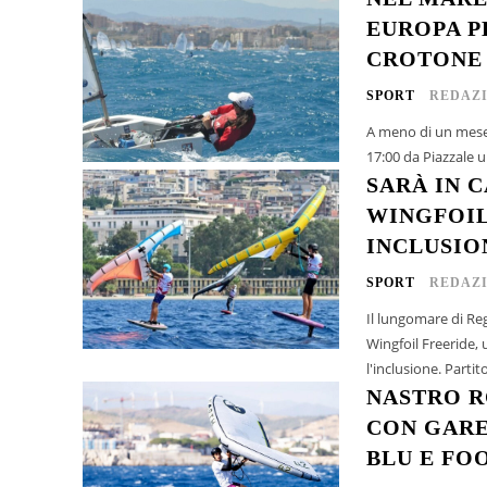
EUROPA P
CROTONE
SPORT
REDAZ
A meno di un mese d
17:00 da Piazzale u
SARÀ IN 
WINGFOIL
INCLUSIO
SPORT
REDAZ
Il lungomare di Re
Wingfoil Freeride,
l'inclusi
NASTRO R
CON GARE
BLU E FO