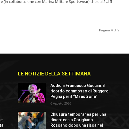
re (in collaborazione con Marina Militare Sportswear) che dal 2 al 5
Pagina 4 di 9
LE NOTIZIE DELLA SETTIMANA
Addio a Francesco Guccini: il
e
ricordo commosso di Ruggero
Pegna per il “Maestrone”
6 Agosto 2026
Chiusura temporanea per una
e,
discoteca a Corigliano-
ta
Rossano dopo una rissa nel