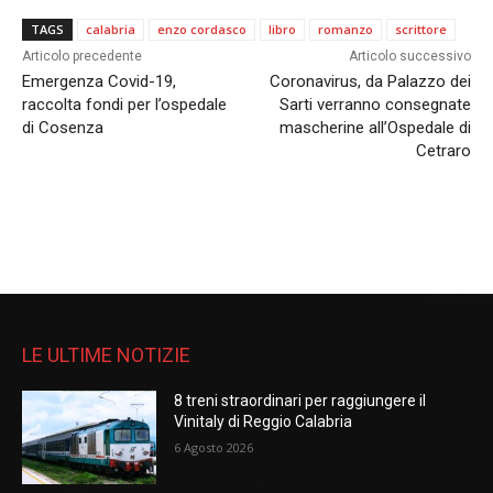
TAGS
calabria
enzo cordasco
libro
romanzo
scrittore
Articolo precedente
Articolo successivo
Emergenza Covid-19,
Coronavirus, da Palazzo dei
raccolta fondi per l’ospedale
Sarti verranno consegnate
di Cosenza
mascherine all’Ospedale di
Cetraro
LE ULTIME NOTIZIE
8 treni straordinari per raggiungere il
Vinitaly di Reggio Calabria
6 Agosto 2026