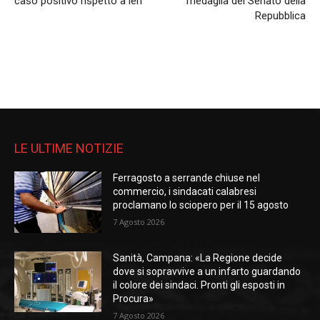
caso positivo rispetto a ieri
medaglia del Senato della
Repubblica
LE ULTIME NOTIZIE
Ferragosto a serrande chiuse nel
commercio, i sindacati calabresi
proclamano lo sciopero per il 15 agosto
7 Agosto 2026
Sanità, Campana: «La Regione decide
dove si sopravvive a un infarto guardando
il colore dei sindaci. Pronti gli esposti in
Procura»
7 Agosto 2026