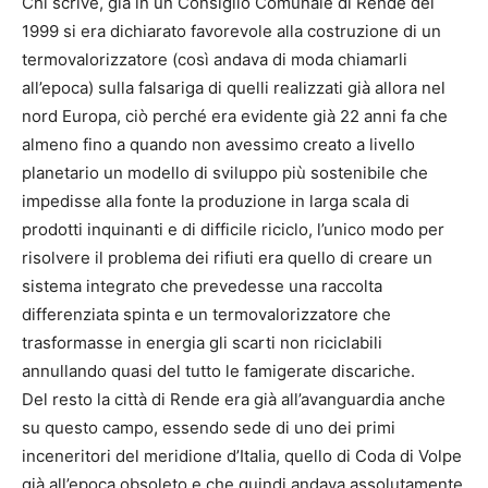
Chi scrive, già in un Consiglio Comunale di Rende del
1999 si era dichiarato favorevole alla costruzione di un
termovalorizzatore (così andava di moda chiamarli
all’epoca) sulla falsariga di quelli realizzati già allora nel
nord Europa, ciò perché era evidente già 22 anni fa che
almeno fino a quando non avessimo creato a livello
planetario un modello di sviluppo più sostenibile che
impedisse alla fonte la produzione in larga scala di
prodotti inquinanti e di difficile riciclo, l’unico modo per
risolvere il problema dei rifiuti era quello di creare un
sistema integrato che prevedesse una raccolta
differenziata spinta e un termovalorizzatore che
trasformasse in energia gli scarti non riciclabili
annullando quasi del tutto le famigerate discariche.
Del resto la città di Rende era già all’avanguardia anche
su questo campo, essendo sede di uno dei primi
inceneritori del meridione d’Italia, quello di Coda di Volpe
già all’epoca obsoleto e che quindi andava assolutamente