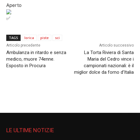
Aperto
TAGS
lorica
piste
sci
Articolo precedente
Articolo successivo
Ambulanza in ritardo e senza
La Torta Riviera di Santa
medico, muore 74enne.
Maria del Cedro vince i
Esposto in Procura
campionati nazionali: è il
miglior dolce da forno d’Italia
LE ULTIME NOTIZIE