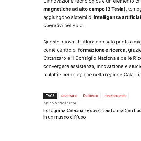
L’innovazione tecnologica è un elemento ch
magnetiche ad alto campo (3 Tesla)
, tomog
aggiungono sistemi di
intelligenza artificia
operativi nel Polo.
Questa nuova struttura non solo punta a mig
come centro di
formazione e ricerca
, grazi
Catanzaro e il Consiglio Nazionale delle Ri
convergere assistenza, innovazione e studio 
malattie neurologiche nella regione Calabria
TAGS
catanzaro
Dulbecco
neuroscienze
Articolo precedente
Fotografia Calabria Festival trasforma San Lu
in un museo diffuso