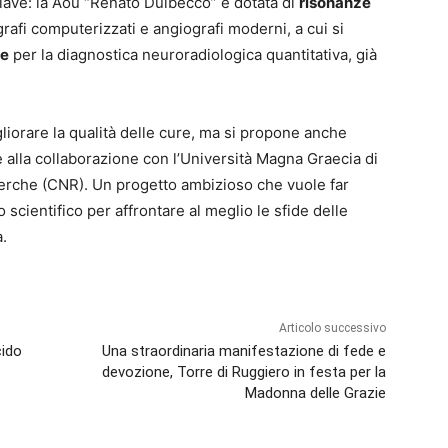
iave: la Aou “Renato Dulbecco” è dotata di
risonanze
rafi computerizzati e angiografi moderni, a cui si
le
per la diagnostica neuroradiologica quantitativa, già
liorare la qualità delle cure, ma si propone anche
e alla collaborazione con l’Università Magna Graecia di
cerche (CNR). Un progetto ambizioso che vuole far
scientifico per affrontare al meglio le sfide delle
.
Articolo successivo
cido
Una straordinaria manifestazione di fede e
devozione, Torre di Ruggiero in festa per la
Madonna delle Grazie