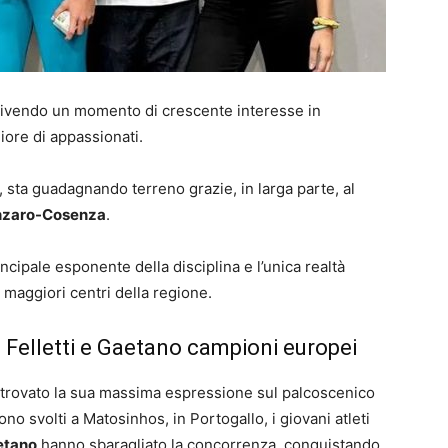
a vivendo un momento di crescente interesse in
ore di appassionati.
sta guadagnando terreno grazie, in larga parte, al
nzaro-Cosenza
.
ncipale esponente della disciplina e l’unica realtà
 maggiori centri della regione.
 Felletti e Gaetano campioni europei
rovato la sua massima espressione sul palcoscenico
no svolti a Matosinhos, in Portogallo, i giovani atleti
aetano
hanno sbaragliato la concorrenza, conquistando