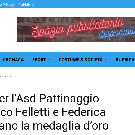
la Privacy
Pubblicità
CRONACA
SPORT
COSTUME & SOCIETÀ
RUBRICH
amezia:...
er l’Asd Pattinaggio
o Felletti e Federica
no la medaglia d’oro