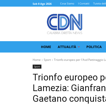
Cosa Siamo
I Contatti
Tutela del
Sab 8 Ago 2026
HOME
ATTUALITÀ
POLITICA
Home
Sport
Trionfo europeo per l'Asd Pattinaggio L
Sport
Trionfo europeo p
Lamezia: Gianfranc
Gaetano conquista