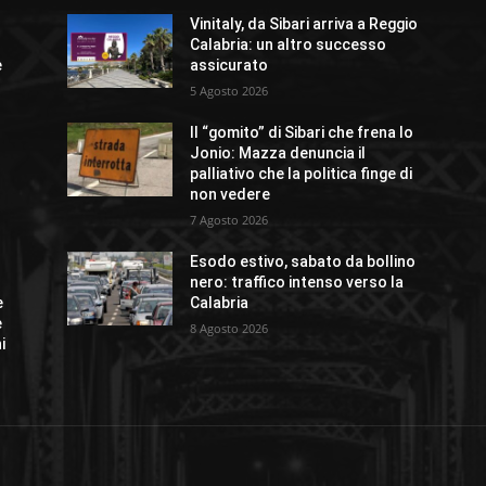
Vinitaly, da Sibari arriva a Reggio
Calabria: un altro successo
e
assicurato
5 Agosto 2026
Il “gomito” di Sibari che frena lo
Jonio: Mazza denuncia il
palliativo che la politica finge di
non vedere
7 Agosto 2026
Esodo estivo, sabato da bollino
nero: traffico intenso verso la
e
Calabria
e
8 Agosto 2026
i