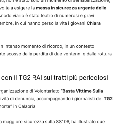
nti, non è stato solo un momento di sensibilizzazione,
volta a esigere la
messa in sicurezza urgente dello
snodo viario è stato teatro di numerosi e gravi
vembre, in cui hanno perso la vita i giovani
Chiara
un intenso momento di ricordo, in un contesto
te scosso dalla perdita di due ventenni e dalla rottura
on il TG2 RAI sui tratti più pericolosi
Organizzazione di Volontariato
“Basta Vittime Sulla
tività di denuncia, accompagnando i giornalisti del
TG2
orte” in Calabria.
a maggiore sicurezza sulla SS106, ha illustrato due