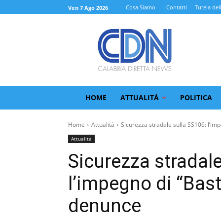
Cosa Siamo
I Contatti
Tutela del
Ven 7 Ago 2026
HOME
ATTUALITÀ
POLITICA
Home
Attualità
Sicurezza stradale sulla SS106: l’imp
Attualità
Sicurezza stradale
l’impegno di “Bast
denunce