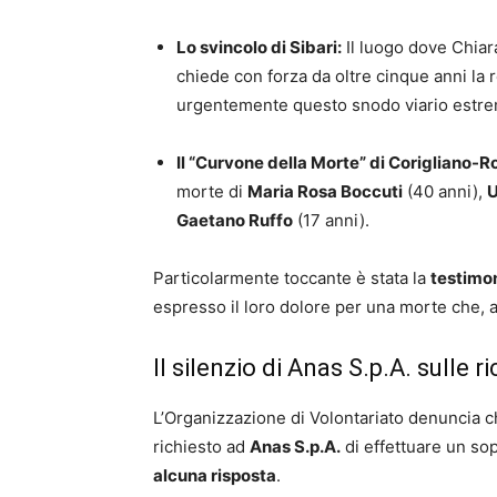
Lo svincolo di Sibari:
Il luogo dove Chiar
chiede con forza da oltre cinque anni la 
urgentemente questo snodo viario estr
Il “Curvone della Morte” di Corigliano-R
morte di
Maria Rosa Boccuti
(40 anni),
U
Gaetano Ruffo
(17 anni).
Particolarmente toccante è stata la
testimon
espresso il loro dolore per una morte che, a 
Il silenzio di Anas S.p.A. sulle r
L’Organizzazione di Volontariato denuncia ch
richiesto ad
Anas S.p.A.
di effettuare un so
alcuna risposta
.