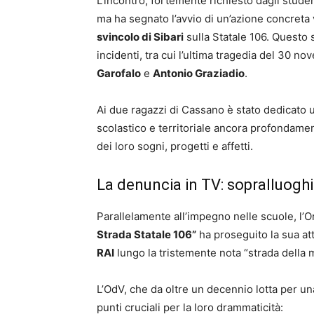
L’incontro, fortemente richiesto dagli stude
ma ha segnato l’avvio di un’azione concreta 
svincolo di Sibari
sulla Statale 106. Questo 
incidenti, tra cui l’ultima tragedia del 30 no
Garofalo
e
Antonio Graziadio
.
Ai due ragazzi di Cassano è stato dedicato 
scolastico e territoriale ancora profondamen
dei loro sogni, progetti e affetti.
La denuncia in TV: sopralluoghi c
Parallelamente all’impegno nelle scuole, l’
Strada Statale 106”
ha proseguito la sua at
RAI
lungo la tristemente nota “strada della m
L’OdV, che da oltre un decennio lotta per un
punti cruciali per la loro drammaticità: