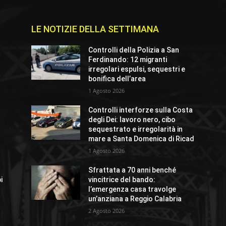
LE NOTIZIE DELLA SETTIMANA
Controlli della Polizia a San
Ferdinando: 12 migranti
irregolari espulsi, sequestri e
bonifica dell’area
1 Agosto 2026
Controlli interforze sulla Costa
degli Dei: lavoro nero, cibo
sequestrato e irregolarità in
mare a Santa Domenica di Ricad
1 Agosto 2026
Sfrattata a 70 anni benché
i
vincitrice del bando:
l’emergenza casa travolge
un’anziana a Reggio Calabria
2 Agosto 2026