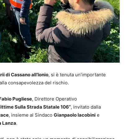
ii di Cassano all’Ionio
, si è tenuta un’importante
 alla consapevolezza del rischio.
Fabio Pugliese
, Direttore Operativo
ittime Sulla Strada Statale 106”
, invitato dalla
race
, insieme al Sindaco
Gianpaolo Iacobini
e
a Lanza
.