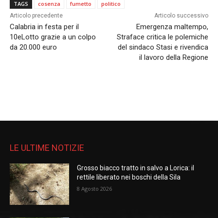
TAGS
cosenza
fumetto
politico
Articolo precedente
Articolo successivo
Calabria in festa per il
Emergenza maltempo,
10eLotto grazie a un colpo
Straface critica le polemiche
da 20.000 euro
del sindaco Stasi e rivendica
il lavoro della Regione
LE ULTIME NOTIZIE
Grosso biacco tratto in salvo a Lorica: il
rettile liberato nei boschi della Sila
8 Agosto 2026