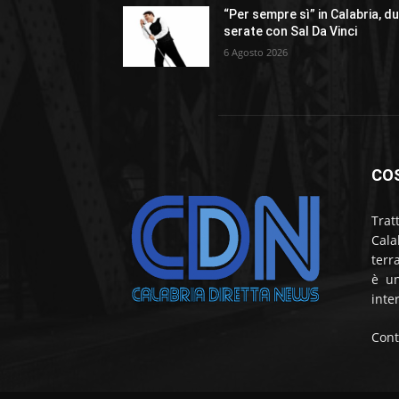
“Per sempre sì” in Calabria, d
serate con Sal Da Vinci
6 Agosto 2026
CO
Trat
Cala
terr
è un
inte
Cont