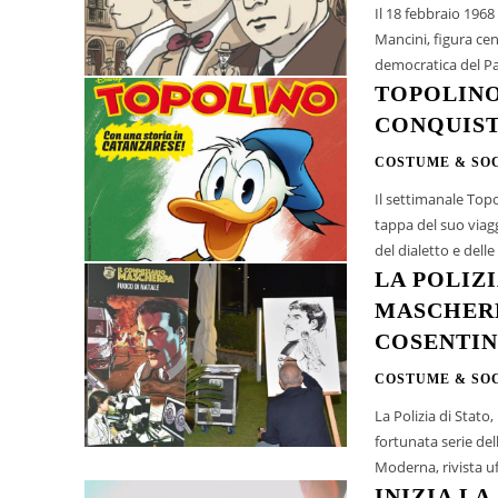
Il 18 febbraio 1968
Mancini, figura cen
democratica del Pa
TOPOLINO
CONQUIST
COSTUME & SO
Il settimanale Topo
tappa del suo viagg
del dialetto e delle 
LA POLIZ
MASCHERP
COSENTIN
COSTUME & SO
La Polizia di Stato
fortunata serie del
Moderna, rivista uffi
INIZIA L