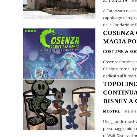
ATTUALITÀ
R
A Catanzaro nasce N
capoluogo di regi
dalla Fondazione Po
COSENZA 
MAGIA PO
COSTUME & SO
Cosenza Comics and
Calabria, torna in
dedicato al fumetto
TOPOLINO
CONTINUA
DISNEY A
MOSTRE
REDA
Una grande mostra 
personaggio più ico
di Walt Disney. Il n