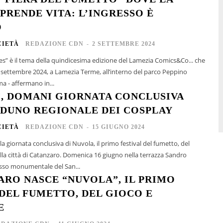
 PRENDE VITA: L’INGRESSO È
O
CIETÀ
REDAZIONE CDN
-
2 SETTEMBRE 2024
es” è il tema della quindicesima edizione del Lamezia Comics&Co... che
 15 settembre 2024, a Lamezia Terme, all’interno del parco Peppino
a - affermano in...
, DOMANI GIORNATA CONCLUSIVA
ADUNO REGIONALE DEI COSPLAY
CIETÀ
REDAZIONE CDN
-
15 GIUGNO 2024
 la giornata conclusiva di Nuvola, il primo festival del fumetto, del
aro. Domenica 16 giugno nella terrazza Sandro
esso monumentale del San...
ARO NASCE “NUVOLA”, IL PRIMO
 DEL FUMETTO, DEL GIOCO E
E