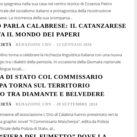
 si spegneva nella sua casa nel centro storico di Cosenza Pietro
trale del socialismo italiano e protagonista della ricostruzione
ese. La ricorrenza della sua scomparsa...
 PARLA CALABRESE: IL CATANZARESE
A IL MONDO DEI PAPERI
CIETÀ
REDAZIONE CDN
-
12 GENNAIO 2026
lino torna a celebrare la ricchezza linguistica italiana con una nuova
io tra i dialetti della penisola. In occasione della Giornata nazionale
lingue locali,...
IA DI STATO COL COMMISSARIO
A TORNA SUL TERRITORIO
O TRA DIAMANTE E BELVEDERE
CIETÀ
REDAZIONE CDN
-
20 SETTEMBRE 2024
, insieme all'associazione L'Oro di Calabria hanno presentato ieri la
la graphic novel "Il Commissario Mascherpa", edita da Polizia
ciale della Polizia di Stato, al...
A “FIERA DEL FUMETTO” DOVE LA