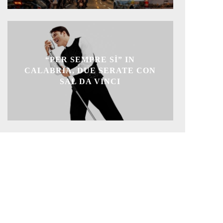
“PER SEMPRE SÌ” IN
CALABRIA, DUE SERATE CON
SAL DA VINCI