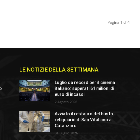
Pagina 1 di 4
LE NOTIZIE DELLA SETTIMANA
Luglio da record per il cinema
io
italiano: superati 61 milioni di
euro di incassi
2 Agosto 2026
Avviato il restauro del busto
o
reliquiario di San Vitaliano a
Catanzaro
31 Luglio 2026