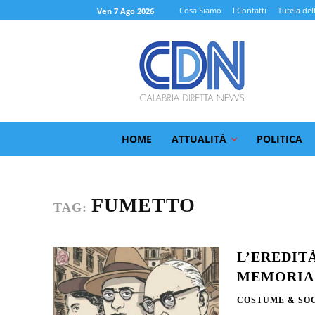
Cosa Siamo
I Contatti
Tutela del
Ven 7 Ago 2026
HOME
ATTUALITÀ
POLITICA
FUMETTO
TAG:
L’EREDIT
MEMORIA 
COSTUME & SO