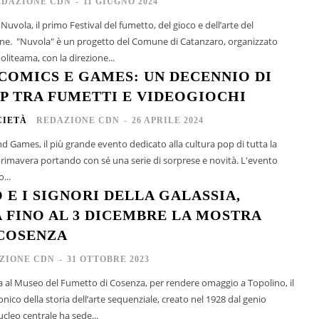
EDAZIONE CDN
-
11 GIUGNO 2024
uvola, il primo Festival del fumetto, del gioco e dell’arte del
one. "Nuvola" è un progetto del Comune di Catanzaro, organizzato
liteama, con la direzione...
COMICS E GAMES: UN DECENNIO DI
P TRA FUMETTI E VIDEOGIOCHI
CIETÀ
REDAZIONE CDN
-
26 APRILE 2024
 Games, il più grande evento dedicato alla cultura pop di tutta la
 primavera portando con sé una serie di sorprese e novità. L'evento
...
 E I SIGNORI DELLA GALASSIA,
 FINO AL 3 DICEMBRE LA MOSTRA
 COSENZA
ZIONE CDN
-
31 OTTOBRE 2023
al Museo del Fumetto di Cosenza, per rendere omaggio a Topolino, il
nico della storia dell’arte sequenziale, creato nel 1928 dal genio
ucleo centrale ha sede...