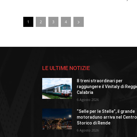
1
2
3
4
LE ULTIME NOTIZIE
8 treni straordinari per
raggiungere il Vinitaly di Regg
Calabria
6 Agosto 2026
“Selle per le Stelle”, il grande
motoraduno arriva nel Centr
Storico di Rende
6 Agosto 2026