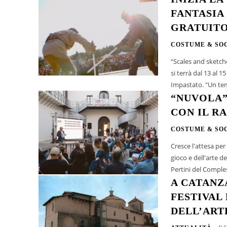
FANTASIA
GRATUIT
COSTUME & SO
“Scales and sketch
si terrà dal 13 al
Impastato. "Un tem
“NUVOLA”
CON IL R
COSTUME & SO
Cresce l'attesa per
gioco e dell'arte della città di Catanz
Pertini del Compl
A CATANZ
FESTIVAL
DELL’ART