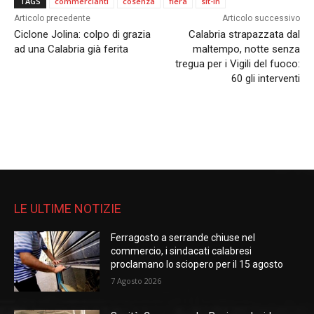
TAGS
commercianti
cosenza
fiera
sit-in
Articolo precedente
Articolo successivo
Ciclone Jolina: colpo di grazia
Calabria strapazzata dal
ad una Calabria già ferita
maltempo, notte senza
tregua per i Vigili del fuoco:
60 gli interventi
LE ULTIME NOTIZIE
Ferragosto a serrande chiuse nel
commercio, i sindacati calabresi
proclamano lo sciopero per il 15 agosto
7 Agosto 2026