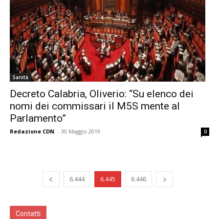
Sanità
Decreto Calabria, Oliverio: “Su elenco dei
nomi dei commissari il M5S mente al
Parlamento”
Redazione CDN
-
30 Maggio 2019
0
6.444
6.445
6.446
Contatti