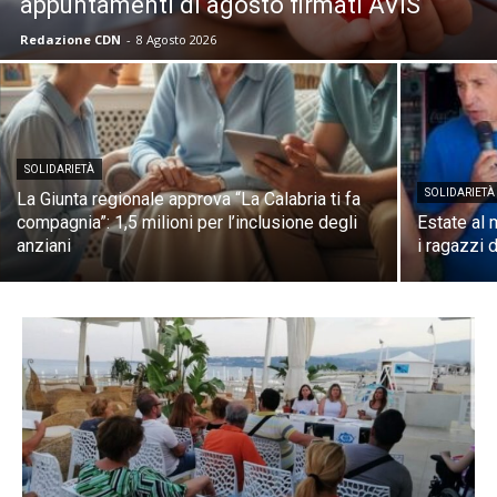
appuntamenti di agosto firmati AVIS
Redazione CDN
-
8 Agosto 2026
SOLIDARIETÀ
SOLIDARIETÀ
La Giunta regionale approva “La Calabria ti fa
compagnia”: 1,5 milioni per l’inclusione degli
Estate al 
anziani
i ragazzi 