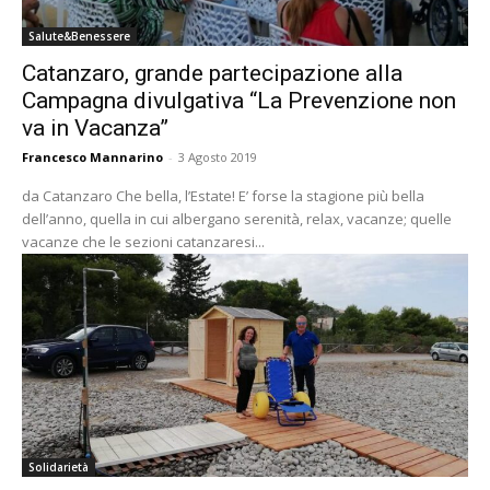
Salute&Benessere
Catanzaro, grande partecipazione alla
Campagna divulgativa “La Prevenzione non
va in Vacanza”
Francesco Mannarino
-
3 Agosto 2019
da Catanzaro Che bella, l’Estate! E’ forse la stagione più bella
dell’anno, quella in cui albergano serenità, relax, vacanze; quelle
vacanze che le sezioni catanzaresi...
Solidarietà