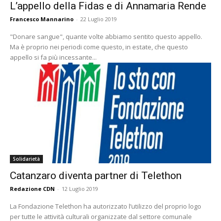
L’appello della Fidas e di Annamaria Rende
Francesco Mannarino
-
22 Luglio 2019
"Donare sangue", quante volte abbiamo sentito questo appello.
Ma è proprio nei periodi come questo, in estate, che questo
appello si fa più incessante...
Solidarietà
Catanzaro diventa partner di Telethon
Redazione CDN
-
12 Luglio 2019
La Fondazione Telethon ha autorizzato l’utilizzo del proprio logo
per tutte le attività culturali organizzate dal settore comunale