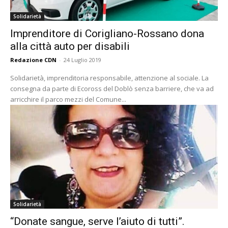
Solidarietà
Imprenditore di Corigliano-Rossano dona
alla città auto per disabili
Redazione CDN
-
24 Luglio 2019
Solidarietà, imprenditoria responsabile, attenzione al sociale. La
consegna da parte di Ecoross del Doblò senza barriere, che va ad
arricchire il parco mezzi del Comune...
Solidarietà
“Donate sangue, serve l’aiuto di tutti”.