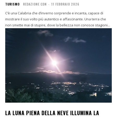
TURISMO
REDAZIONE CDN
-
11 FEBBRAIO 2026
C’è una Calabria che d’inverno sorprende e incanta, capace di
mostrare il suo volto più autentico e affascinante. Una terra che
non smette mai di stupire, dove la bellezza non conosce stagioni...
LA LUNA PIENA DELLA NEVE ILLUMINA LA