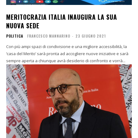
MERITOCRAZIA ITALIA INAUGURA LA SUA
NUOVA SEDE
POLITICA
FRANCESCO MANNARINO
-
23 GIUGNO 2021
Con più ampi spazi di condivisione e una migliore accessibilità, la
‘casa del Merito’ sarà pronta ad accogliere nuove iniziative e sarà
sempre aperta a chiunque avrà desiderio di confronto e vorrà...