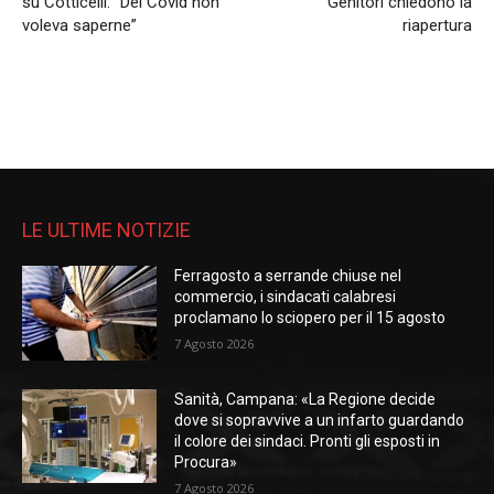
su Cotticelli: “Del Covid non
Genitori chiedono la
voleva saperne”
riapertura
LE ULTIME NOTIZIE
Ferragosto a serrande chiuse nel
commercio, i sindacati calabresi
proclamano lo sciopero per il 15 agosto
7 Agosto 2026
Sanità, Campana: «La Regione decide
dove si sopravvive a un infarto guardando
il colore dei sindaci. Pronti gli esposti in
Procura»
7 Agosto 2026