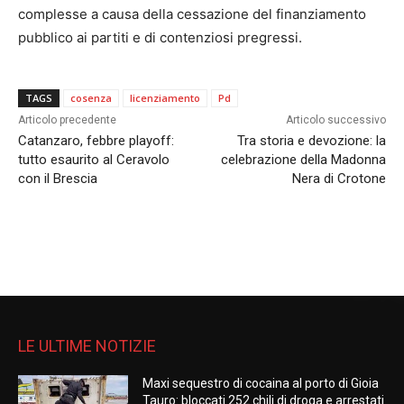
complesse a causa della cessazione del finanziamento
pubblico ai partiti e di contenziosi pregressi.
TAGS
cosenza
licenziamento
Pd
Articolo precedente
Articolo successivo
Catanzaro, febbre playoff:
Tra storia e devozione: la
tutto esaurito al Ceravolo
celebrazione della Madonna
con il Brescia
Nera di Crotone
LE ULTIME NOTIZIE
Maxi sequestro di cocaina al porto di Gioia
Tauro: bloccati 252 chili di droga e arrestati