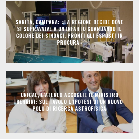
SANITÀ, CAMPANA: «LA REGIONE DECIDE DOVE
SI SOPRAVVIVE A UN INFARTO GUARDANDO IL
COLORE DEI SINDACI. PRONTI GLI ESPOSTI IN
PROCURA»
UNICAL, L’ATENEO ACCOGLIE IL MINISTRO
BERNINI: SUL TAVOLO L’IPOTESI DI UN NUOVO
POLO DI RICERCA ASTROFISICA