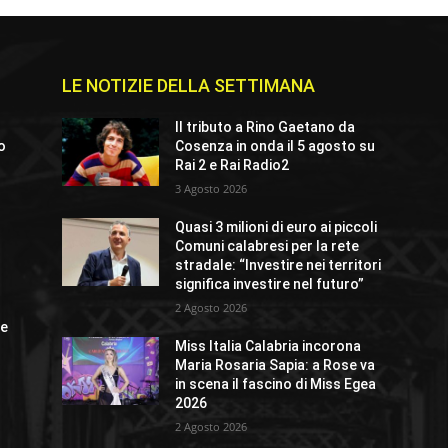
LE NOTIZIE DELLA SETTIMANA
Il tributo a Rino Gaetano da
io
Cosenza in onda il 5 agosto su
Rai 2 e Rai Radio2
3 Agosto 2026
Quasi 3 milioni di euro ai piccoli
o
Comuni calabresi per la rete
stradale: “Investire nei territori
significa investire nel futuro”
2 Agosto 2026
ue
Miss Italia Calabria incorona
Maria Rosaria Sapia: a Rose va
in scena il fascino di Miss Egea
2026
2 Agosto 2026