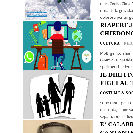
di M. Cecilia Gioia Psicologa, psicoterapeuta * La morte di un bambino o una bambina
durante la gravidan
dolorosa per un ge
RIAPERTU
CHIEDONO
CULTURA
RED
Molti genitori hann
Guercio, al presiden
Spirlì per chiedere u
IL DIRIT
FIGLI AL
COSTUME & SO
Sono tanti i genito
del contagio possa e
separazione o divor
E’ CALAB
CANTANTE