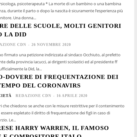
za, durante il parto o dopo la nascita è sicuramente l’esperienza più
nitore. Una donna...
RE DELLE SCUOLE, MOLTI GENITORI
 LA DID
AZIONE CDN
-
26 NOVEMBRE 2020
o firmato una petizione indirizzata al sindaco Occhiuto, al prefetto
te della provincia Iacucci, ai dirigenti scolastici ed al presidente ff
fficialmente la Did, la...
TO-DOVERE DI FREQUENTAZIONE DEI
 TEMPO DEL CORONAVIRS
CIETÀ
REDAZIONE CDN
-
16 APRILE 2020
ri che chiedono se anche con le misure restrittive per il contenimento
ssere espletato il diritto di frequentazione dei figli in caso di
zio. Le...
RESE HARRY WARREN, IL FAMOSO
 E COMPOSITORE ITALO –