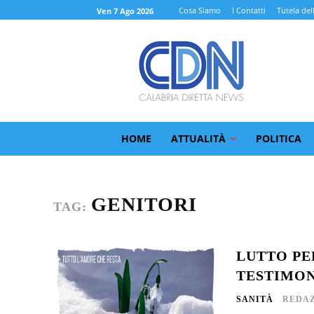
Cosa Siamo
I Contatti
Tutela del
Ven 7 Ago 2026
HOME
ATTUALITÀ
POLITICA
GENITORI
TAG:
LUTTO PE
TESTIMO
SANITÀ
REDAZ