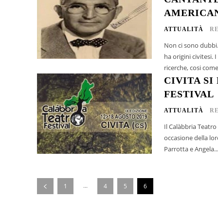
AMERICA
ATTUALITÀ
R
Non ci sono dubbi.
ha origini civitesi.
ricerche, cosi com
CIVITA SI
FESTIVAL
ATTUALITÀ
R
Il Calàbbria Teatr
occasione della lor
Parrotta e Angela..
...
1
4
5
6