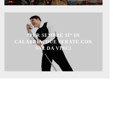
“PER SEMPRE SÌ” IN
CALABRIA, DUE SERATE CON
SAL DA VINCI