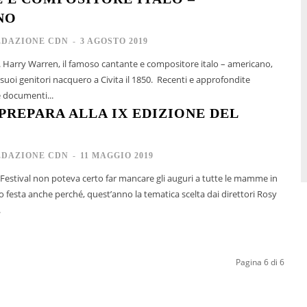
NO
EDAZIONE CDN
-
3 AGOSTO 2019
 Harry Warren, il famoso cantante e compositore italo – americano,
 I suoi genitori nacquero a Civita il 1850. Recenti e approfondite
e documenti...
 PREPARA ALLA IX EDIZIONE DEL
EDAZIONE CDN
-
11 MAGGIO 2019
o Festival non poteva certo far mancare gli auguri a tutte le mamme in
o festa anche perché, quest’anno la tematica scelta dai direttori Rosy
.
Pagina 6 di 6