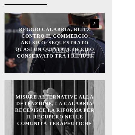
REGGIO CALABRIA, BLITZ
CONTRO IL COMMERCIO
ABUSIVO: SEQUESTRATO
QUASI UN QUINTALE DI CIBO
CONSERVATO TRA I RIFIUTI
MISURE ALTERNATIVE ALLA
DETENZIONE, LA CALABRIA
RECEPISCE LA RIFORMA PER
IL RECUPERO NELLE
COMUNITÀ TERAPEUTICHE