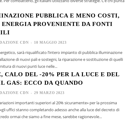
. Per combatterlo, gli italiani utilizzano diverse strategie. C’è chi punta
MINAZIONE PUBBLICA E MENO COSTI,
I ENERGIA PROVENIENTE DA FONTI
ILI
DAZIONE CDN
-
10 MAGGIO 2023
rgetico, sarà riqualificato l’intero impianto di pubblica illuminazione
allazione di nuovi pali e sostegni, la riparazione e sostituzione di quelli
nitura di nuovi punti luce nelle...
, CALO DEL -20% PER LA LUCE E DEL
 IL GAS: ECCO DA QUANDO
DAZIONE CDN
-
29 MARZO 2023
variazioni importanti superiori al 20% sicuramente» per la prossima
, «gli uffici stanno completando adesso anche alla luce del decreto di
nti. Sul gas credo ormai che siamo a fine mese, sarebbe ragionevole...