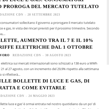
O PROROGA DEL MERCATO TUTELATO
DAZIONE CDN
-
28 SETTEMBRE 2023
i consumatori sollecitano il governo a prorogare il mercato tutelato
e e gas, in vista dei rincari previsti per il prossimo trimestre. Secondo
,...
LETTE, AUMENTO TRA IL 7 E IL 10%
RIFFE ELETTRICHE DAL 1 OTTOBRE
AVORO
REDAZIONE CDN
-
30 AGOSTO 2023
ia elettrica sui mercati internazionali sono schizzati a 138 euro a MWh
l 21 al 27 agosto, con un incremento del 29,9% rispetto alla settimana
. Questo si rifletterà...
LLE BOLLETTE DI LUCE E GAS, DI
TRATTA E COME EVITARLE
EDAZIONE CDN
-
24 MAGGIO 2023
ollette luce e gas’ è ormai entrata nel nostro quotidiano da un po’ di