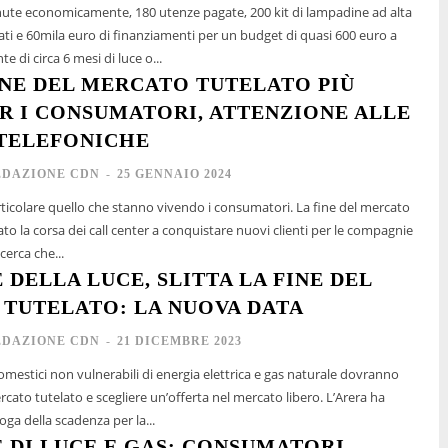
nute economicamente, 180 utenze pagate, 200 kit di lampadine ad alta
ati e 60mila euro di finanziamenti per un budget di quasi 600 euro a
te di circa 6 mesi di luce o...
INE DEL MERCATO TUTELATO PIÙ
ER I CONSUMATORI, ATTENZIONE ALLE
TELEFONICHE
EDAZIONE CDN
-
25 GENNAIO 2024
colare quello che stanno vivendo i consumatori. La fine del mercato
to la corsa dei call center a conquistare nuovi clienti per le compagnie
cerca che...
 DELLA LUCE, SLITTA LA FINE DEL
TUTELATO: LA NUOVA DATA
EDAZIONE CDN
-
21 DICEMBRE 2023
 domestici non vulnerabili di energia elettrica e gas naturale dovranno
o tutelato e scegliere un’offerta nel mercato libero. L’Arera ha
ga della scadenza per la...
 DI LUCE E GAS: CONSUMATORI