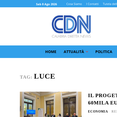
Cosa Siamo
I Contatti
Tutela del
Sab 8 Ago 2026
HOME
ATTUALITÀ
POLITICA
LUCE
TAG:
IL PROGE
60MILA EU
ECONOMIA
RE