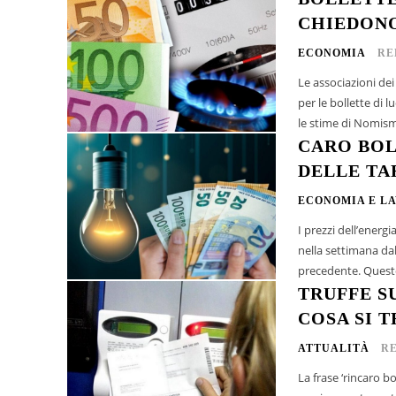
CHIEDON
ECONOMIA
RE
Le associazioni de
per le bollette di luc
le stime di Nomisma
CARO BOL
DELLE TA
ECONOMIA E L
I prezzi dell’energ
nella settimana da
precedente
TRUFFE SU
COSA SI 
ATTUALITÀ
R
La frase ‘rincaro b