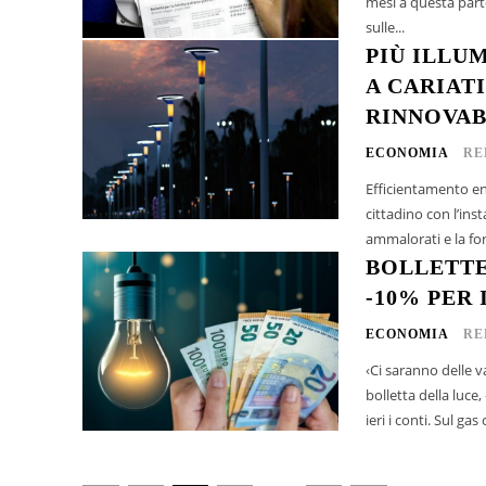
mesi a questa parte
sulle...
PIÙ ILLU
A CARIAT
RINNOVAB
ECONOMIA
RE
Efficientamento ene
cittadino con l’inst
ammalorati e la for
BOLLETTE
-10% PER
ECONOMIA
RE
‹Ci saranno delle 
bolletta della luce
ieri i co