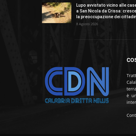
Lupo avvistato vicino alle cas
a San Nicola da Crissa: cresc
la preoccupazione dei cittadin
8 Agosto 2026
CO
Trat
Cala
terr
è un
inte
Cont