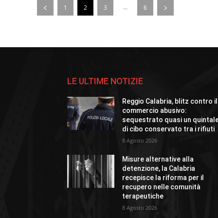
...
1
2
3
6
LE ULTIME NOTIZIE
Reggio Calabria, blitz contro il
commercio abusivo:
sequestrato quasi un quintal
di cibo conservato tra i rifiuti
8 Agosto 2026
Misure alternative alla
detenzione, la Calabria
recepisce la riforma per il
recupero nelle comunità
terapeutiche
8 Agosto 2026