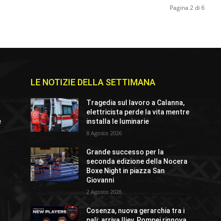
Pagina 2 di 6
LE NOTIZIE DELLA SETTIMANA
Tragedia sul lavoro a Calanna,
elettricista perde la vita mentre
e
installa le luminarie
8 Agosto 2026
Grande successo per la
seconda edizione della Nocera
Boxe Night in piazza San
Giovanni
2 Agosto 2026
Cosenza, nuova gerarchia tra i
pali: arriva Iliev, Pompei rinnova