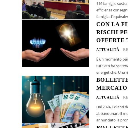
116 famiglie soste
efficienza consegn
famiglia, l’equivalen
CON LA F
RISCHI P
OFFERTE 
ATTUALITÀ
R
È un momento parti
tutelato ha scatena
energetiche. Una ri
BOLLETTE
MERCATO 
ATTUALITÀ
R
Dal 2024, i clienti
abbandonare il mercat
annunciato la proro
BOLLETTE