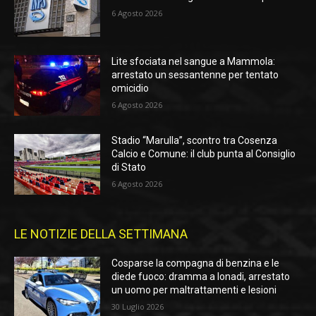
6 Agosto 2026
Lite sfociata nel sangue a Mammola:
arrestato un sessantenne per tentato
omicidio
6 Agosto 2026
Stadio “Marulla”, scontro tra Cosenza
Calcio e Comune: il club punta al Consiglio
di Stato
6 Agosto 2026
LE NOTIZIE DELLA SETTIMANA
Cosparse la compagna di benzina e le
diede fuoco: dramma a Ionadi, arrestato
un uomo per maltrattamenti e lesioni
30 Luglio 2026