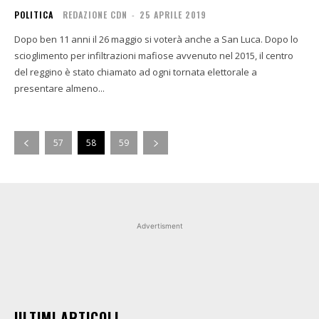
POLITICA
REDAZIONE CDN
-
25 APRILE 2019
Dopo ben 11 anni il 26 maggio si voterà anche a San Luca. Dopo lo
scioglimento per infiltrazioni mafiose avvenuto nel 2015, il centro
del reggino è stato chiamato ad ogni tornata elettorale a
presentare almeno...
57
58
59
Advertisment
ULTIMI ARTICOLI