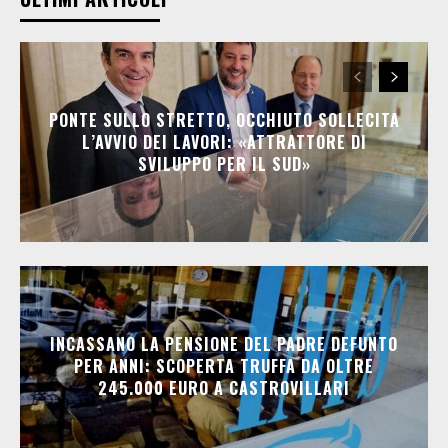
PONTE SULLO STRETTO, OCCHIUTO SOLLECITA
L’AVVIO DEI LAVORI: «ATTRATTORE DI
SVILUPPO PER IL SUD»
INCASSANO LA PENSIONE DEL PADRE DEFUNTO
PER ANNI: SCOPERTA TRUFFA DA OLTRE
245.000 EURO A CASTROVILLARI