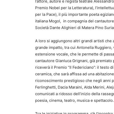
l’attore, autore e regista teatrale Alessand
Premio Nobel per la Letteratura), l’intellet
per la Pace), il più importante poeta egizi
italiana Mogol, in compagnia del cantautore 
Società Dante Alighieri di Matera Pino Suria
A loro si aggiungono altri grandi artisti che 
grande impatto, tra cui Antonella Ruggiero, 
estensione vocale, che le permette di passare 
cantautore Gianluca Grignani, già premiato più
riceverà il Premio “Il Federiciano”: il testo
ceramica, che sarà affissa ad una abitazione 
riconoscimento prestigioso che negli anni pr
Ferlinghetti, Dacia Maraini, Alda Merini, Al
comunicati a ridosso dell’inizio della rasseg
poesia, cinema, teatro, musica e spettacolo.
Tra le iniziative in programma, c’è l’incontro