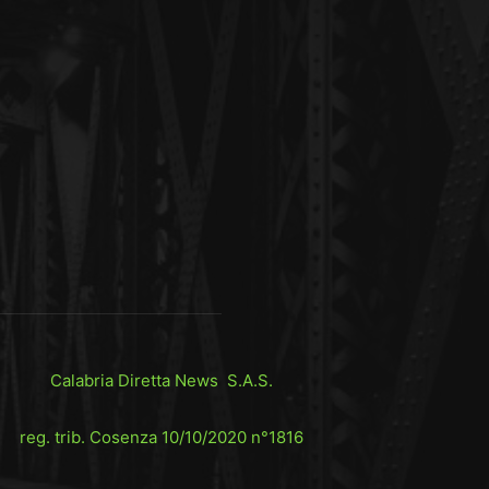
Calabria Diretta News S.A.S.
reg. trib. Cosenza 10/10/2020 n°1816