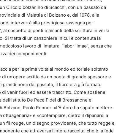
un Circolo bolzanino di Scacchi, con un passato da
vinciale di Malattia di Bolzano e, dal 1978, alla
one, interverrà alla prestigiosa rassegna per
, al cospetto di poeti e amanti della scrittura in versi
ro. Si tratta di un canzoniere in cui è contenuta la
meticoloso lavoro di limatura, “labor limae”, senza che
lezza dei componimenti.
accia per la prima volta al mondo editoriale soltanto
he di un’opera scritta da un poeta di grande spessore e
 grandi nomi del passato, il libro era già formato
e di venir fuori ed essere trascritto. Come sostiene
ore dell’Istituto De Pace Fidei di Bressanone e
 di Bolzano, Paolo Renner: «L’Autore ha saputo mettere
a ottuagenaria» e «contemplare, dietro il dipanarsi a
un fil rouge, un disegno provvidente, che tutto regge e
onente che attraversa l’intera raccolta, che è la fede