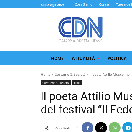
Cosa Siamo
I Contatti
Tutela del
Sab 8 Ago 2026
HOME
ATTUALITÀ
POLITICA
Home
Costume & Società
Il poeta Attilio Muscolino, t
Costume & Società
Libri
Il poeta Attilio Mus
del festival “Il Fed
Condividi