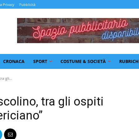
la Privacy
Pubblicità
CRONACA
SPORT
COSTUME & SOCIETÀ
RUBRICH
ra gli...
colino, tra gli ospiti
ericiano”