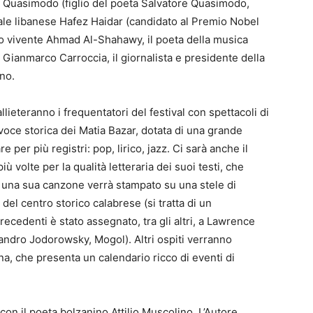
ro Quasimodo (figlio del poeta Salvatore Quasimodo,
tuale libanese Hafez Haidar (candidato al Premio Nobel
ano vivente Ahmad Al-Shahawy, il poeta della musica
Gianmarco Carroccia, il giornalista e presidente della
no.
allieteranno i frequentatori del festival con spettacoli di
voce storica dei Matia Bazar, dotata di una grande
per più registri: pop, lirico, jazz. Ci sarà anche il
 volte per la qualità letteraria dei suoi testi, che
 di una sua canzone verrà stampato su una stele di
del centro storico calabrese (si tratta di un
ecedenti è stato assegnato, tra gli altri, a Lawrence
ejandro Jodorowsky, Mogol). Altri ospiti verranno
na, che presenta un calendario ricco di eventi di
 con il poeta bolzanino Attilio Muscolino. L’Autore,