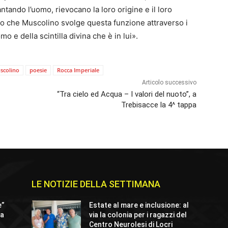
antando l’uomo, rievocano la loro origine e il loro
do che Muscolino svolge questa funzione attraverso i
o e della scintilla divina che è in lui».
scolino
poesie
Rocca Imperiale
Articolo successivo
“Tra cielo ed Acqua – I valori del nuoto”, a
Trebisacce la 4^ tappa
LE NOTIZIE DELLA SETTIMANA
e”
Estate al mare e inclusione: al
ta
via la colonia per i ragazzi del
Centro Neurolesi di Locri