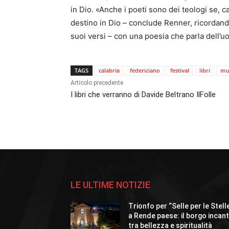
in Dio. «Anche i poeti sono dei teologi se, c
destino in Dio – conclude Renner, ricordan
suoi versi – con una poesia che parla dell’uom
TAGS
calabria
federiciano
festival
libri
mu
Articolo precedente
I libri che verranno di Davide Beltrano IlFolle
LE ULTIME NOTIZIE
Trionfo per “Selle per le Stell
a Rende paese: il borgo incan
tra bellezza e spiritualità