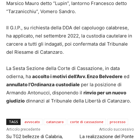
Marsico Mauro detto “Lupin”, Iantorno Francesco detto
“Tarzanicchiu”, Vomero Sandro.
Il G.I.P., su richiesta della DDA del capoluogo calabrese,
ha applicato, nel settembre 2022, la custodia cautelare in
carcere a tutti gli indagati, poi confermata dal Tribunale
del Riesame di Catanzaro.
La Sesta Sezione della Corte di Cassazione, in data
odierna, ha
accolto i motivi dell’Avv. Enzo Belvedere
ed
annullato l’Ordinanza custodiale
per la posizione di
Armando Antonucci, disponendo il
rinvio per un nuovo
giudizio
dinnanzi al Tribunale della Libertà di Catanzaro.
TAGS
avvocato
catanzaro
corte di cassazione
processo
Articolo precedente
Articolo successivo
Su TG2 bellezze di Calabria,
La realizzazione del Ponte