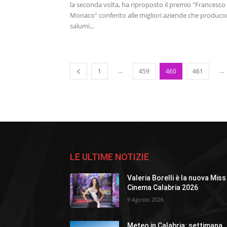
la seconda volta, ha riproposto il premio "Francesco
Monaco" conferito alle migliori aziende che produc
salumi...
...
...
1
459
460
461
LE ULTIME NOTIZIE
Valeria Borelli è la nuova Miss
Cinema Calabria 2026
9 Agosto 2026
Meteo in Calabria: settimana