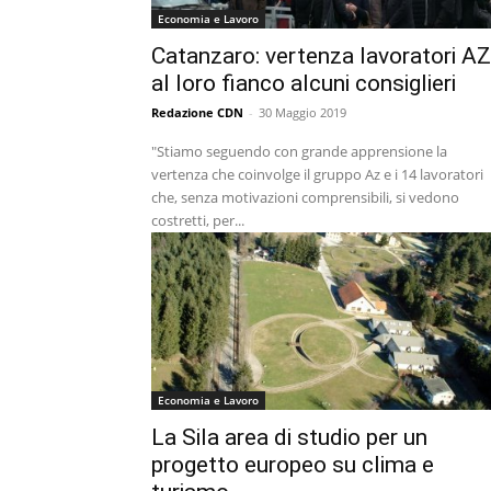
Economia e Lavoro
Catanzaro: vertenza lavoratori AZ
al loro fianco alcuni consiglieri
Redazione CDN
-
30 Maggio 2019
"Stiamo seguendo con grande apprensione la
vertenza che coinvolge il gruppo Az e i 14 lavoratori
che, senza motivazioni comprensibili, si vedono
costretti, per...
Economia e Lavoro
La Sila area di studio per un
progetto europeo su clima e