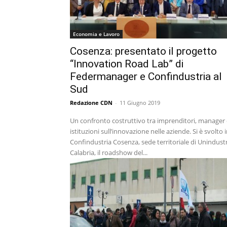
Economia e Lavoro
Cosenza: presentato il progetto
“Innovation Road Lab” di
Federmanager e Confindustria al
Sud
Redazione CDN
-
11 Giugno 2019
Un confronto costruttivo tra imprenditori, manager
istituzioni sull’innovazione nelle aziende. Si è svolto 
Confindustria Cosenza, sede territoriale di Unindust
Calabria, il roadshow del...