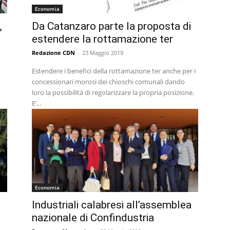
Economia
,
Da Catanzaro parte la proposta di
estendere la rottamazione ter
Redazione CDN
-
23 Maggio 2019
Estendere i benefici della rottamazione ter anche per i
concessionari morosi dei chioschi comunali dando
loro la possibilità di regolarizzare la propria posizione.
E’...
Economia
Industriali calabresi all’assemblea
nazionale di Confindustria