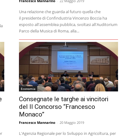
Francesco Mannarino
-
22 Maggio 2019
Una relazione che guarda al futuro quella che
il presidente di Confindustria Vincenzo Boccia ha
esposto all'assemblea pubblica, svoltasi all'Auditorium
la
Parco della Musica di Roma, alla...
Economia
e
Consegnate le targhe ai vincitori
del II Concorso “Francesco
Monaco”
Francesco Mannarino
-
20 Maggio 2019
er
L'Agenzia Regionale per lo Sviluppo in Agricoltura, per