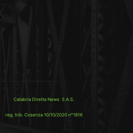
Calabria Diretta News S.A.S.
reg. trib. Cosenza 10/10/2020 n°1816