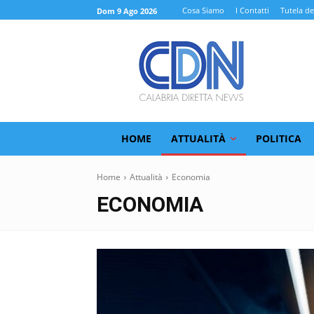
Cosa Siamo
I Contatti
Tutela de
Dom 9 Ago 2026
HOME
ATTUALITÀ
POLITICA
Home
Attualità
Economia
ECONOMIA