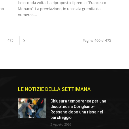
la seconda volta, ha riproposto il premio "Francesco
ono
Monaco" La premiazione, in una sala gremita da
numerosi...
475
Pagina 460 di 475
LE NOTIZIE DELLA SETTIMANA
Chiusura temporanea per una
discoteca a Corigliano-
Rossano dopo una rissa nel
parcheggio
3 Agosto 2026