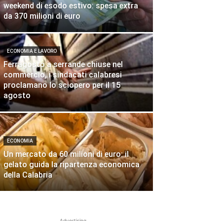
weekend di esodo estivo: spesa extra
da 370 milioni di euro
ECONOMIA E LAVORO
Ferragosto a serrande chiuse nel
commercio, i sindacati calabresi
proclamano lo sciopero per il 15
agosto
ECONOMIA
Un mercato da 60 milioni di euro: il
gelato guida la ripartenza economica
della Calabria
Advertising