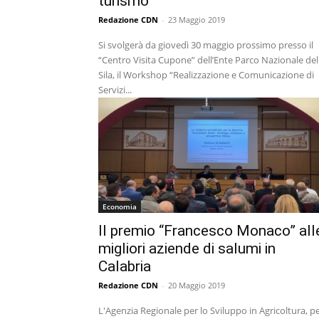
turismo
Redazione CDN
-
23 Maggio 2019
Si svolgerà da giovedì 30 maggio prossimo presso il
“Centro Visita Cupone” dell’Ente Parco Nazionale del
Sila, il Workshop “Realizzazione e Comunicazione di
Servizi...
Economia
Il premio “Francesco Monaco” all
migliori aziende di salumi in
Calabria
Redazione CDN
-
20 Maggio 2019
L'Agenzia Regionale per lo Sviluppo in Agricoltura, p